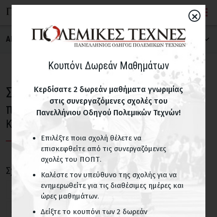
×
ΑΝΑΖΗΤΗΣΗ ΣΧΟΛΗΣ
ΠΟΛΕΜΙΚΗ ΤΕΧΝΗ
Κουπόνι Δωρεάν Μαθημάτων
Σχολές Πολεμικών Τεχνών για
Κερδίσατε 2 δωρεάν μαθήματα γνωριμίας
στις συνεργαζόμενες σχολές του
ΝΟΜΟΣ
παιδιά
Πανελλήνιου Οδηγού Πολεμικών Τεχνών!
Κουκάκι Αττικής
Επιλέξτε ποια σχολή θέλετε να
ΠΑΙΔΙΚΑ ΤΜΗΜΑΤΑ
επισκεφθείτε από τις συνεργαζόμενες
σχολές του ΠΟΠΤ.
Σχολές με παιδικά τμήματα
Σχολές για παιδιά σε περιοχές του Ν. Αττικής
Καλέστε τον υπεύθυνο της σχολής για να
ενημερωθείτε για τις διαθέσιμες ημέρες και
Άγιοι Ανάργυροι
Άγιος Δημήτριος
ΟΝΟΜΑ ΣΧΟΛΗΣ
ώρες μαθημάτων.
Άγιος Ιωάννης Ρέντη
Αθήνα
Αιγάλεω
Δείξτε το κουπόνι των 2 δωρεάν