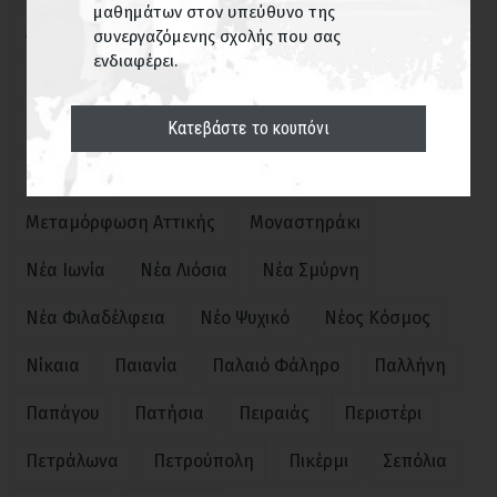
μαθημάτων στον υπεύθυνο της
Αμπελόκηποι
Ανθούπολη
Βάρη
Γέρακας
συνεργαζόμενης σχολής που σας
ΕΥΡΕΣΗ
ενδιαφέρει.
Γλυκά Νερά
Γλυφάδα
Δάφνη
Εξάρχεια
Ηλιούπολη
Ιλίσια
Κορωπί
Κουκάκι
Κατεβάστε το κουπόνι
Κυψέλη
Λυκόβρυση
Μαρούσι
Μενίδι
Μεταμόρφωση Αττικής
Μοναστηράκι
Νέα Ιωνία
Νέα Λιόσια
Νέα Σμύρνη
Νέα Φιλαδέλφεια
Νέο Ψυχικό
Νέος Κόσμος
Νίκαια
Παιανία
Παλαιό Φάληρο
Παλλήνη
Παπάγου
Πατήσια
Πειραιάς
Περιστέρι
Πετράλωνα
Πετρούπολη
Πικέρμι
Σεπόλια