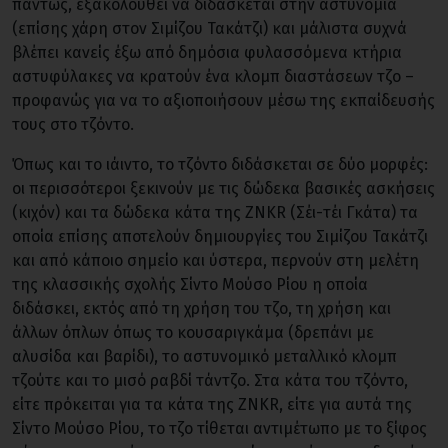
πάντως, εξακολουθεί να διδάσκεται στην αστυνομία
(επίσης χάρη στον Σιμίζου Τακάτζι) και μάλιστα συχνά
βλέπει κανείς έξω από δημόσια φυλασσόμενα κτήρια
αστυφύλακες να κρατούν ένα κλομπ διαστάσεων τζο –
προφανώς για να το αξιοποιήσουν μέσω της εκπαίδευσής
τους στο τζόντο.
Όπως και το ιάιντο, το τζόντο διδάσκεται σε δύο μορφές:
οι περισσότεροι ξεκινούν με τις δώδεκα βασικές ασκήσεις
(κιχόν) και τα δώδεκα κάτα της ZNKR (Σέι-τέι Γκάτα) τα
οποία επίσης αποτελούν δημιουργίες του Σιμίζου Τακάτζι
και από κάποιο σημείο και ύστερα, περνούν στη μελέτη
της κλασσικής σχολής Σίντο Μούσο Ρίου η οποία
διδάσκει, εκτός από τη χρήση του τζο, τη χρήση και
άλλων όπλων όπως το κουσαριγκάμα (δρεπάνι με
αλυσίδα και βαρίδι), το αστυνομικό μεταλλικό κλομπ
τζούτε και το μισό ραβδί τάντζο. Στα κάτα του τζόντο,
είτε πρόκειται για τα κάτα της ZNKR, είτε για αυτά της
Σίντο Μούσο Ρίου, το τζο τίθεται αντιμέτωπο με το ξίφος