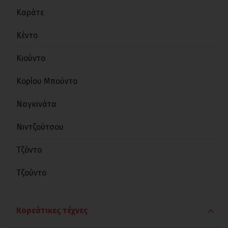
Καράτε
Πρέινγκ Μάντις Κουνγκ Φου
Κέντο
Σάντα
Κιούντο
Σαολίν
Κορίου Μπούντο
Σιν γι τσουάν
Ναγκινάτα
Σουάι Τζιάο
Νιντζούτσου
Τάι Τσι Τσουάν
Τζόντο
Τσι Κουνγκ
Τζούντο
Τσόι Λι Φουτ
Φου Τζο Πάι
Κορεάτικες τέχνες
Χανγκ Γκαρ