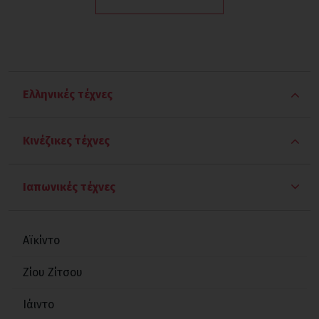
Ελληνικές τέχνες
Παγκράτιο
Κινέζικες τέχνες
Πάλη
Γου Σου
Ιαπωνικές τέχνες
Πυγμαχία
Γου Τανγκ
Αϊκίντο
Γουίνγκ Τσουν
Ζίου Ζίτσου
Νύχι του Αετού
Ιάιντο
Πα Κουά Τσανγκ