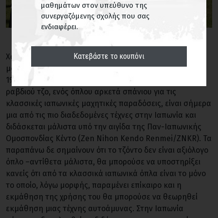
μαθημάτων στον υπεύθυνο της
συνεργαζόμενης σχολής που σας
ενδιαφέρει.
Κατεβάστε το κουπόνι
Χάρη στο ειδικό βάρος και στις προσπάθειες ενός και
μόνο προσώπου, του δασκάλου Σιμίζου Τακάτζι (1896–
1978), η τέχνη της χρήσης του μήκους 1,20 μέτρων
ραβδιού τζο, ενός όπλου αρκετά σπάνιου για τις
κλασσικές ιαπωνικές μαχητικές παραδόσεις, είναι σήμερα
μια από τις πιο διαδεδομένες τέχνες στην Ιαπωνία και
διδάσκεται μάλιστα υπό την αιγίδα της Παν-Ιαπωνικής
Ομοσπονδίας Κέντο (Zen Nihon Kendo Renmei/ZNKR). Τα
παραπάνω δε σημαίνουν ότι το τζόντο δεν είναι αξιόλογο
όπλο –αντίθετα μάλιστα, θα μπορούσε να υποστηρίξει
κανείς ότι από τα κλασσικά ιαπωνικά όπλα είναι το μόνο
το οποίο, λόγω μορφής, παραμένει επίκαιρο και η
εκμάθηση της χρήσης του θα μπορούσε να θεωρηθεί
εκμάθηση μιας τέχνης αυτοάμυνας. Στην Ιαπωνία