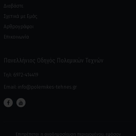
Τοξοβολία
Διαβάστε
Φιλιππινέζικες πολεμικές τέχνες
Σχετικά με Εμάς
Αρθρογράφοι
Επικοινωνία
Πανελλήνιος Οδηγός Πολεμικών Τεχνών
Τηλ:
6972-414419
Email:
info@polemikes-tehnes.gr
Επιτρέπεται η αναδημοσίευση περιεχομένου, εφόσον