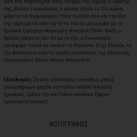
κάτι που παραπέμπει στην ιστορία της τέχνης: ο ιδρυτής
της, Μούσο Γκονοσούκε, ο οποίος έζησε το 17ο αιώνα,
φέρεται να δημιούργησε τόσο το όπλο όσο και την ίδια
την τέχνη μετά από την ήττα του σε μονομαχία με το
θρυλικό ξιφομάχο Μιγιαμότο Μουσάσι (1584–1645)· ο
θρύλος μάλιστα λέει ότι με το τζο, ο Γκονοσούκε
κατάφερε τελικά να νικήσει το Μουσάσι. Στην Ελλάδα, το
τζο διδάσκεται από τις σχολές/συλλόγους της Ελληνικής
Ομοσπονδίας Κέντο-Ιάιντο-Ναγκινάτα.
Εξοπλισμός:
Σακάκι εξάσκησης (συνήθως μπλε),
σκουρόχρωμο φαρδύ παντελόνι-κιλότα ιππασίας
(χακάμα), ξύλινο τζο και ξύλινο ομοίωμα ξίφους
(μπόκουτο/μποκέν).
ΦΩΤΟΓΡΑΦΙΕΣ