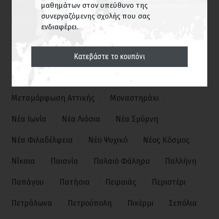
μαθημάτων στον υπεύθυνο της
Αμπελόκηποι
Ανθούπολη
Βάρη
Γέρακας
συνεργαζόμενης σχολής που σας
ΕΥΡΕΣΗ
ενδιαφέρει.
Γλυκά Νερά
Γλυφάδα
Δάφνη
Εξάρχεια
Ηλιούπολη
Ιλίσια
Κορωπί
Κουκάκι
Κατεβάστε το κουπόνι
Κυψέλη
Λυκόβρυση
Μαρούσι
Μενίδι
Μεταμόρφωση Αττικής
Μοναστηράκι
Νέα Ιωνία
Νέα Λιόσια
Νέα Σμύρνη
Νέα Φιλαδέλφεια
Νέο Ψυχικό
Νέος Κόσμος
Νίκαια
Παιανία
Παλαιό Φάληρο
Παλλήνη
Παπάγου
Πατήσια
Πειραιάς
Περιστέρι
Πετράλωνα
Πετρούπολη
Πικέρμι
Σεπόλια