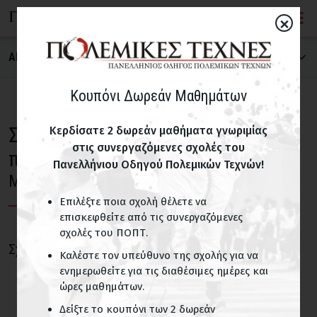
×
ΑΝΑΖΗΤΗΣΗ ΣΧΟΛΗΣ
ΠΟΛΕΜΙΚΗ ΤΕΧΝΗ
Κουπόνι Δωρεάν Μαθημάτων
Σχολές Πολεμικών Τεχνών για
Κερδίσατε 2 δωρεάν μαθήματα γνωριμίας
στις συνεργαζόμενες σχολές του
ΝΟΜΟΣ
παιδιά
Πανελλήνιου Οδηγού Πολεμικών Τεχνών!
Μεταμόρφωση Αττικής
Επιλέξτε ποια σχολή θέλετε να
ΠΑΙΔΙΚΑ ΤΜΗΜΑΤΑ
επισκεφθείτε από τις συνεργαζόμενες
σχολές του ΠΟΠΤ.
Σχολές με παιδικά τμήματα
Σχολές για παιδιά σε περιοχές του Ν. Αττικής
Καλέστε τον υπεύθυνο της σχολής για να
ενημερωθείτε για τις διαθέσιμες ημέρες και
Άγιοι Ανάργυροι
Άγιος Δημήτριος
ΟΝΟΜΑ ΣΧΟΛΗΣ
ώρες μαθημάτων.
Άγιος Ιωάννης Ρέντη
Αθήνα
Αιγάλεω
Δείξτε το κουπόνι των 2 δωρεάν