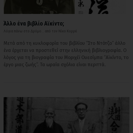
Άλλο ένα βιβλίο Αϊκίντο;
Λόγια πάνω στο Δρόμο... από τον Νίκο Κορρέ
Μετά από τη κυκλοφορία του βιβλίου “Στο Ντότζο” άλλο
ένα έρχεται να προστεθεί στην ελληνική βιβλιογραφία. Ο
λόγος για τη βιογραφία του Μοριχέϊ Ουεσίμπα “Αϊκίντο, το
έργο μιας ζωής”. Τα ωραία σχόλια είναι περιττά.