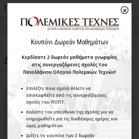
×
Διαβάστε
Κουπόνι Δωρεάν Μαθημάτων
Άρθρα
Κερδίσατε 2 δωρεάν μαθήματα γνωριμίας
Διαβάστε
Συνεντεύξεις
στις συνεργαζόμενες σχολές του
Πανελλήνιου Οδηγού Πολεμικών Τεχνών!
Θεωρητικώς ειπείν... από τον Γρηγόρη Μηλιαρέση
Επιλέξτε ποια σχολή θέλετε να
Τέχνη του Ευ ζην... από την Ελευθερία Καζαντζή
επισκεφθείτε από τις συνεργαζόμενες
σχολές του ΠΟΠΤ.
Λόγια πάνω στο Δρόμο... από τον Νίκο Κορρέ
Καλέστε τον υπεύθυνο της σχολής για να
ενημερωθείτε για τις διαθέσιμες ημέρες και
ώρες μαθημάτων.
Ad libitum... από την Σοφία Ξυγαλά
Δείξτε το κουπόνι των 2 δωρεάν