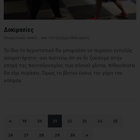
Δοκιμασίες
Θεωρητικώς ειπείν... από τον Γρηγόρη Μηλιαρέση
Το ίδιο το περιστατικό θα μπορούσε να περάσει εντελώς
απαρατήρητο –και πιστεύω ότι αν δε ζούσαμε στην
εποχή της παντοδυναμίας των σόσιαλ μίντια, πιθανότατα
θα είχε περάσει. Όμως το βίντεο έκανε τον γύρο του
κόσμου
«
19
20
21
22
23
24
25
26
27
28
29
30
»