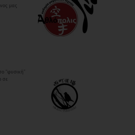
ένος μας
σο “φυσική”
ο σε