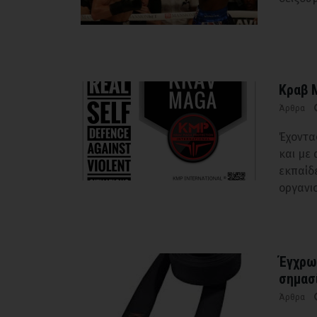
Κραβ Μ
Άρθρα
Έχοντα
και με
εκπαίδ
οργανι
Έγχρωμ
σημασ
Άρθρα