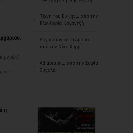
Τέχνη του Ευ ζην... από την
Ελευθερία Καζαντζή
ρχάριου.
Λόγια πάνω στο Δρόμο...
από τον Νίκο Κορρέ
 8 μηνών)
Ad libitum... από την Σοφία
α
Ξυγαλά
ς του
ά η