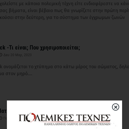
χολείστε με κάποια πολεμική τέχνη είτε ενδιαφέρεστε να κάν
σας βήματα, είναι βέβαιο πως θα γνωρίζετε στην πρώτη περ
ακούσει στην δεύτερη, για το σύστημα των έγχρωμων ζωνών
ck -Τι είναι; Που χρησιμοποιείται;
Δευ 20 Μαρ, 2023
ck ονομάζεται το χτύπημα στο κάτω μέρος του σώματος, δηλα
α στον μηρό....
×
ατρίδα Anfisa Zaichenkina
Παρ 3 Μαρ, 2023