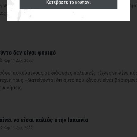
Κατεβάστε το κουπόνι
ίγων ημερών έφυγε από την ζωή σε ηλικία 80 ετών ο αγαπημ
ος του τζούντο Μασαγιούκι Χάρα.
ύντο δεν είναι φυσικό
Κυρ 11 Δεκ, 2022
ούσει ασκούμενους σε διάφορες πολεμικές τέχνες να λένε πό
 τέχνη τους –διατείνονται ότι αυτό που κάνουν είναι βασισμέν
ς κινήσεις
αίνει να είσαι παλιός στην Ιαπωνία
Κυρ 11 Δεκ, 2022