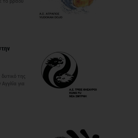
ε το βράδυ
στην
ν δυτικό της
 Αγγλία για