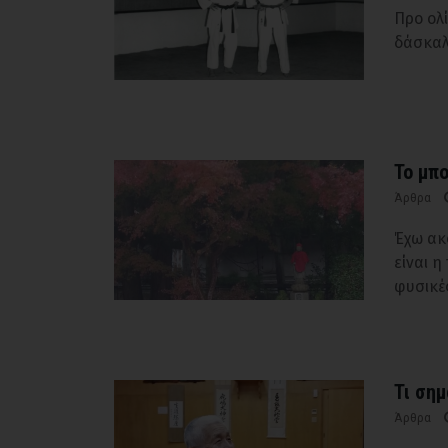
Προ ολ
δάσκαλ
Το μπο
Άρθρα
Έχω ακ
είναι η
φυσικέ
Τι σημ
Άρθρα