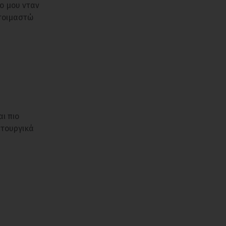
5ο μου νταν
ετοιμαστώ
ι πιο
ετουργικά