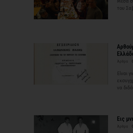
Μέσα σ
του Σα
Αρθού
Ελλάδ
Άρθρα
Είναι γ
εκσυγχ
να διδά
Εις μ
Άρθρα