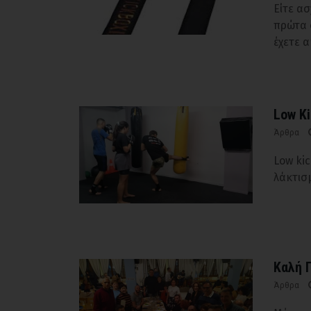
Είτε ασ
πρώτα 
έχετε 
Low Ki
Άρθρα
Low ki
λάκτισμ
Καλή Π
Άρθρα