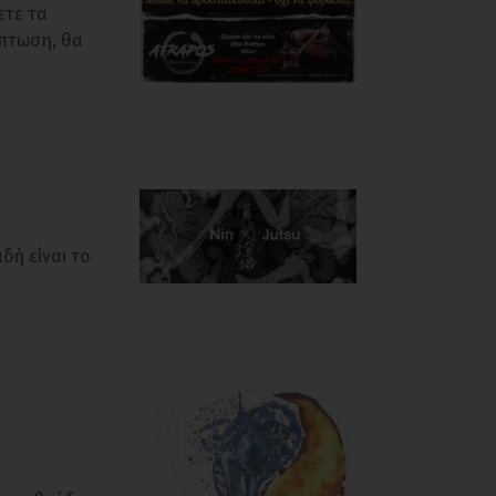
ετε τα
ίπτωση, θα
δή είναι το