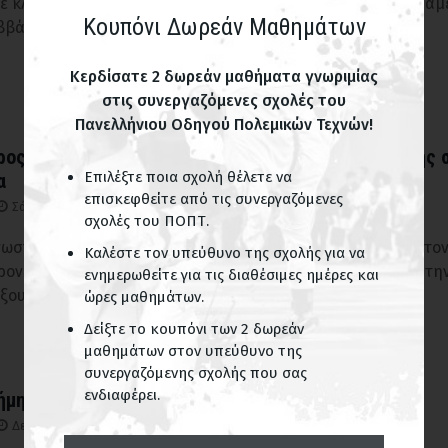
ε κλίμα έντονης συναισθηματικής φόρτησης, αποχαιρετίσαμ
Κουπόνι Δωρεάν Μαθημάτων
ββάτου 28 Ιανουαρίου 2023, την Anfisa Zaichenkina
Κερδίσατε 2 δωρεάν μαθήματα γνωριμίας
στις συνεργαζόμενες σχολές του
Πανελλήνιου Οδηγού Πολεμικών Τεχνών!
ρος Τζερέσκι -Ο πρώτος δάσκαλος ιαπωνικής πάλης 
Επιλέξτε ποια σχολή θέλετε να
α
επισκεφθείτε από τις συνεργαζόμενες
Σάβ 25 Φεβ, 2023
σχολές του ΠΟΠΤ.
νωστό ότι στα τέλη του 19ου αιώνα, όταν η Ιαπωνία άρχισε το
Καλέστε τον υπεύθυνο της σχολής για να
ρονισμό, αντιπρόσωποι της πήγαν στην Δύση και κυρίως στην
ενημερωθείτε για τις διαθέσιμες ημέρες και
ξουν Jujutsu.
ώρες μαθημάτων.
Δείξτε το κουπόνι των 2 δωρεάν
μαθημάτων στον υπεύθυνο της
συνεργαζόμενης σχολής που σας
ενδιαφέρει.
νήμην Μασαγιούκι Χάρα
Δευ 23 Ιαν, 2023