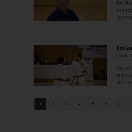
Τον Νοέ
στο τζ
και στο
Χαλών
Άρθρα
Έχω πα
δημοφι
και τι
1
2
3
4
5
6
7