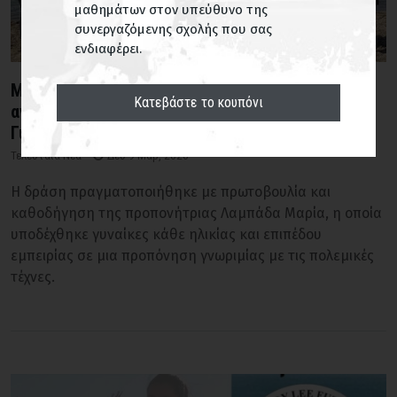
μαθημάτων στον υπεύθυνο της
συνεργαζόμενης σχολής που σας
ενδιαφέρει.
Με επιτυχία πραγματοποιήθηκε στο Ναύπλιο η
Κατεβάστε το κουπόνι
ανοιχτή προπόνηση για την Παγκόσμια Ημέρα της
Γυναίκας
Τελευταία Νέα
Δευ 9 Μαρ, 2026
Η δράση πραγματοποιήθηκε με πρωτοβουλία και
καθοδήγηση της προπονήτριας Λαμπάδα Μαρία, η οποία
υποδέχθηκε γυναίκες κάθε ηλικίας και επιπέδου
εμπειρίας σε μια προπόνηση γνωριμίας με τις πολεμικές
τέχνες.