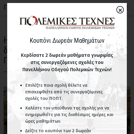
×
Η KMP International συμμετείχε
Κουπόνι Δωρεάν Μαθημάτων
δυναμικά στο Παγκόσμιο Φεστιβάλ
Κερδίσατε 2 δωρεάν μαθήματα γνωριμίας
Πολεμικών Τεχνών
στις συνεργαζόμενες σχολές του
Πανελλήνιου Οδηγού Πολεμικών Τεχνών!
Επιλέξτε ποια σχολή θέλετε να
επισκεφθείτε από τις συνεργαζόμενες
σχολές του ΠΟΠΤ.
Καλέστε τον υπεύθυνο της σχολής για να
ενημερωθείτε για τις διαθέσιμες ημέρες και
ώρες μαθημάτων.
Δείξτε το κουπόνι των 2 δωρεάν