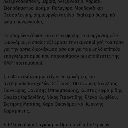
Αλεξανδρούπολη, Βέροια, Αλεξάνδρεια, Λάρισα,
Σιδηρόκαστρο, Δράμα, Πολύγυρο, Μουδανιά και
Θεσσαλονίκη, δημιουργώντας ένα ιδιαίτερα δυναμικό
κλίμα συνεργασίας.
Το «παρών» έδωσε και ο επικεφαλής του οργανισμού κ.
Οικονόμου, ο οποίος εξέφρασε την ικανοποίησή του τόσο
για την άρτια διοργάνωση όσο και για το υψηλό επίπεδο
επαγγελματισμού που παρουσίασαν οι εκπαιδευτές της
KMP International.
Στο Φεστιβάλ συμμετείχαν οι σχολάρχες και
αντιπρόσωποι σχολών: Στέφανος Οικονόμου, Νικόλαος
Γιαννώρος, Θανάσης Μπουμπούρης, Κώστας Εφραιμίδης,
Ορφέας Ιορδανίδης, Νίκος Γεροντίδης, Έλενα Κωφίδου,
Σωτήρης Μπάπος, Χαρά Οικονόμου και Ιωάννης
Καραμπίνης.
Η Ελληνική και Παγκόσμια Ομοσπονδία Πολεμικών