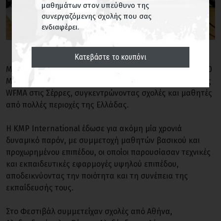
μαθημάτων στον υπεύθυνο της
συνεργαζόμενης σχολής που σας
ενδιαφέρει.
Κατεβάστε το κουπόνι
Με ιδιαίτερη επιτυχία πραγματοποιήθηκε την Κυριακή 10
Μαΐου το 9ο Παγκόσμιο Φεστιβάλ Πολεμικών Τεχνών της
WFMA στις Σέρρες, συγκεντρώνοντας σχολές και μαθητές
από πολλές περιοχές της Ελλάδας.
Η KMP International έδωσε για ακόμη μία χρονιά
δυναμικό παρόν, με συμμετοχή μαθητών βασικού και
προχωρημένου επιπέδου, οι οποίοι παρουσίασαν τεχνικές
και εκπαιδευτικές εφαρμογές υψηλού επιπέδου,
αποδεικνύοντας την ποιότητα και τη συνέπεια της
εκπαίδευσής τους.
Στο Φεστιβάλ συμμετείχαν σχολές από Αθήνα,