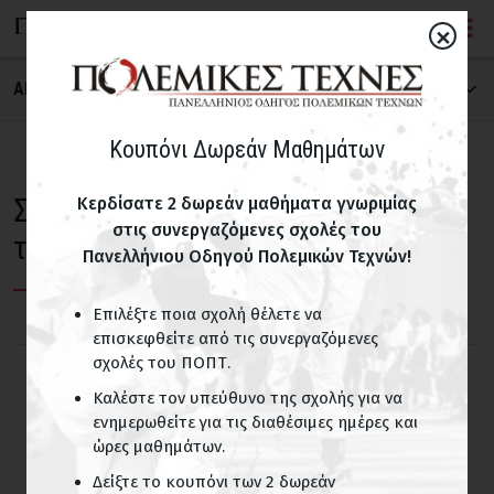
×
ΑΝΑΖΗΤΗΣΗ ΣΧΟΛΗΣ
ΠΟΛΕΜΙΚΗ ΤΕΧΝΗ
Κουπόνι Δωρεάν Μαθημάτων
Σχολές με Ιαπωνικές πολεμικές
Κερδίσατε 2 δωρεάν μαθήματα γνωριμίας
στις συνεργαζόμενες σχολές του
ΝΟΜΟΣ
τέχνες
Πανελλήνιου Οδηγού Πολεμικών Τεχνών!
Επιλέξτε ποια σχολή θέλετε να
ΠΑΙΔΙΚΑ ΤΜΗΜΑΤΑ
επισκεφθείτε από τις συνεργαζόμενες
σχολές του ΠΟΠΤ.
Σχολές με παιδικά τμήματα
Καλέστε τον υπεύθυνο της σχολής για να
ενημερωθείτε για τις διαθέσιμες ημέρες και
ΟΝΟΜΑ ΣΧΟΛΗΣ
ώρες μαθημάτων.
Δείξτε το κουπόνι των 2 δωρεάν