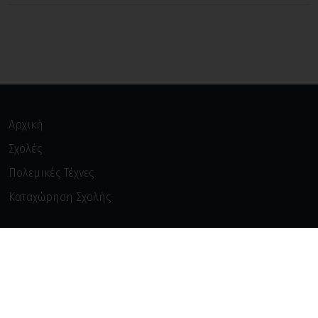
Αρχική
Σχολές
Πολεμικές Τέχνες
Καταχώρηση Σχολής
Νέα
Διαβάστε
Σχετικά με Εμάς