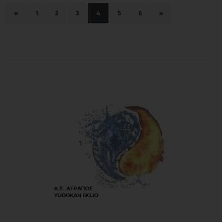
«
1
2
3
4
5
6
»