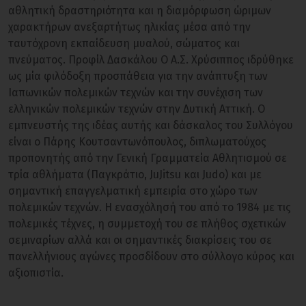
αθλητική δραστηριότητα και η διαμόρφωση ώριμων
χαρακτήρων ανεξαρτήτως ηλικίας μέσα από την
ταυτόχρονη εκπαίδευση μυαλού, σώματος και
πνεύματος. Προφίλ Δασκάλου Ο Α.Σ. Χρύσιππος ιδρύθηκε
ως μία φιλόδοξη προσπάθεια για την ανάπτυξη των
Ιαπωνικών πολεμικών τεχνών και την συνέχιση των
ελληνικών πολεμικών τεχνών στην Δυτική Αττική. Ο
εμπνευστής της ιδέας αυτής και δάσκαλος του Συλλόγου
είναι ο Πάρης Κουτσαντωνόπουλος, διπλωματούχος
προπονητής από την Γενική Γραμματεία Αθλητισμού σε
τρία αθλήματα (Παγκράτιο, JuJitsu και Judo) και με
σημαντική επαγγελματική εμπειρία στο χώρο των
πολεμικών τεχνών. Η ενασχόλησή του από το 1984 με τις
πολεμικές τέχνες, η συμμετοχή του σε πλήθος σχετικών
σεμιναρίων αλλά και οι σημαντικές διακρίσεις του σε
πανελλήνιους αγώνες προσδίδουν στο σύλλογο κύρος και
αξιοπιστία.