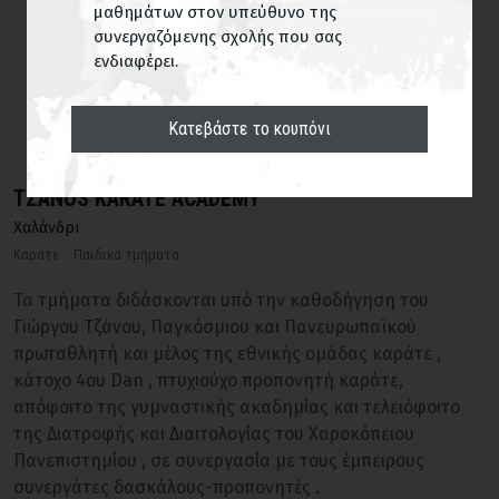
μαθημάτων στον υπεύθυνο της
συνεργαζόμενης σχολής που σας
ΕΥΡΕΣΗ
ενδιαφέρει.
Κατεβάστε το κουπόνι
TZANOS KARATE ACADEMY
Χαλάνδρι
Καράτε
Παιδικά τμήματα
Τα τμήματα διδάσκονται υπό την καθοδήγηση του
Γιώργου Τζάνου, Παγκόσμιου και Πανευρωπαϊκού
πρωταθλητή και μέλος της εθνικής ομάδας καράτε ,
κάτοχο 4ου Dan , πτυχιούχο προπονητή καράτε,
απόφοιτο της γυμναστικής ακαδημίας και τελειόφοιτο
της Διατροφής και Διαιτολογίας του Χαροκόπειου
Πανεπιστημίου , σε συνεργασία με τους έμπειρους
συνεργάτες δασκάλους-προπονητές .