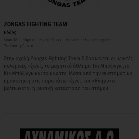
ZONGAS FIGHTING TEAM
Ρόδος
Μούι Τάι
Καράτε
Κικ Μπόξινγκ
Μεικτές πολεμικές τέχνες
Παιδικά τμήματα
Στην σχολή Zongas Fighting Team διδάσκονται οι μεικτές
πολεμικές τέχνες, το μαχητικό άθλημα Τάι Μπόξινγκ ,το
Κικ Μπόξινγκ και το καράτε. Μέσα από την συστηματική
προπόνηση στις παραπάνω τέχνες και αθλήματα
βελτιώνεται η φυσική κατάσταση του ατόμου