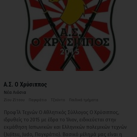
Α.Σ. O Xρύσιππος
Νέα Λιόσια
Ζίου Ζίτσου
Παγκράτιο
Τζούντο
Παιδικά τμήματα
Προφ΄ίλ Τεχνών Ο Αθλητικός Σύλλογος Ο Χρύσιππος,
ιδρυθείς το 2015 με έδρα το Ίλιον, ειδικεύεται στην
εκμάθηση Ιαπωνικών και Ελληνικών πολεμικών τεχνών
(JuJitsu, Judo, Παγκράτιο). Βασικό μέλημά μας είναι η