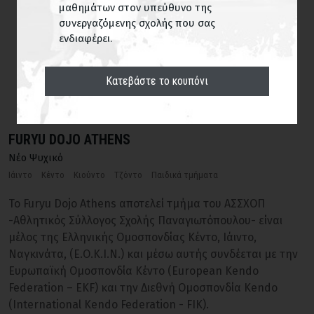
μαθημάτων στον υπεύθυνο της
συνεργαζόμενης σχολής που σας
ΕΥΡΕΣΗ
ενδιαφέρει.
Κατεβάστε το κουπόνι
FURYU DOJO ATHENS
Νέο Ψυχικό
Ιάιντο
Κέντο
Κιούντο
Τζόντο
Παιδικά τμήματα
Το Furyu Dojo Athens αποτελεί τμήμα του ΑΣΣΧΟΠ
-Αθλητικός Σύλλογος Σχολής Παναγιωτόπουλου- είναι
μέλος της Ελληνικής Ομοσπονδίας Κέντο, Ιάιντο,
Ναγκινάτα, (Ε.Ο.Κ.Ι.Ν.) και μέσω αυτής συνδέεται με την
Ευρωπαϊκή Ομοσπονδία Κέντο (European Kendo
Federation – EKF) και την Διεθνή Ομοσπονδία Kendo
(International Kendo Federation - FIK).