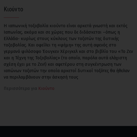
Κιούντο
Η ιαπωνική τοξοβολία κιούντο είναι αρκετά γνωστή και εκτός
Ιαπωνίας, ακόμα και σε χώρες που δε διδάσκεται –όπως η
Ελλάδα- κυρίως στους κύκλους των τοξοτών της δυτικής
τοξοβολίας. Και οφείλει τη «φήμη» της αυτή αφενός στο
γερμανό φιλόσοφο Έουγκεν Χέριγκελ και στο βιβλίο του «Το Ζεν
και η Τέχνη της Τοξοβολίας» (το οποίο, παρόλα αυτά ελάχιστη
σχέση έχει με το Ζεν!) και αφετέρου στη συγκέντρωση των
ιαπώνων τοξοτών την οποία αρκετοί δυτικοί τοξότες θα ήθελαν
να περιλαμβάνουν στην άσκησή τους
Περισσότερα για
Κιούντο