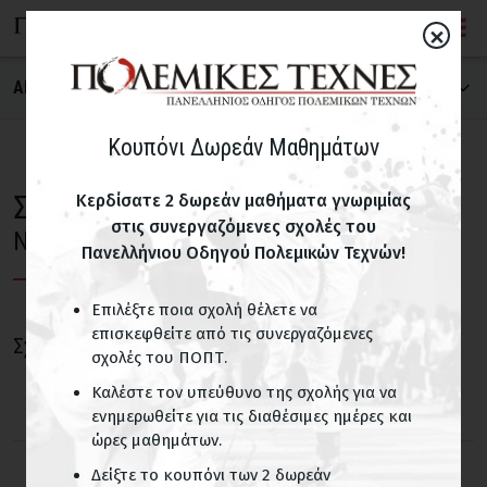
×
ΑΝΑΖΗΤΗΣΗ ΣΧΟΛΗΣ
ΠΟΛΕΜΙΚΗ ΤΕΧΝΗ
Κουπόνι Δωρεάν Μαθημάτων
Σχολές Κιούντο
Κερδίσατε 2 δωρεάν μαθήματα γνωριμίας
στις συνεργαζόμενες σχολές του
ΝΟΜΟΣ
Νέο Ψυχικό Αττικής
Πανελλήνιου Οδηγού Πολεμικών Τεχνών!
Επιλέξτε ποια σχολή θέλετε να
ΠΑΙΔΙΚΑ ΤΜΗΜΑΤΑ
επισκεφθείτε από τις συνεργαζόμενες
Σχολές Κιούντο σε περιοχές του Ν. Αττικής
σχολές του ΠΟΠΤ.
Σχολές με παιδικά τμήματα
Νέο Ψυχικό
Καλέστε τον υπεύθυνο της σχολής για να
ενημερωθείτε για τις διαθέσιμες ημέρες και
ΟΝΟΜΑ ΣΧΟΛΗΣ
ώρες μαθημάτων.
Δείξτε το κουπόνι των 2 δωρεάν