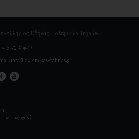
ανελλήνιος Οδηγός Πολεμικών Τεχνών
ηλ:
6972-414419
mail:
info@polemikes-tehnes.gr
γή.
ήσεων των σχολών.