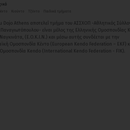
χικό
έντο
Κιούντο
Τζόντο
Παιδικά τμήματα
yu Dojo Athens αποτελεί τμήμα του ΑΣΣΧΟΠ -Αθλητικός Σύλλο
 Παναγιωτόπουλου- είναι μέλος της Ελληνικής Ομοσπονδίας Κ
 Ναγκινάτα, (Ε.Ο.Κ.Ι.Ν.) και μέσω αυτής συνδέεται με την
ϊκή Ομοσπονδία Κέντο (European Kendo Federation – EKF) κ
Ομοσπονδία Kendo (International Kendo Federation - FIK).