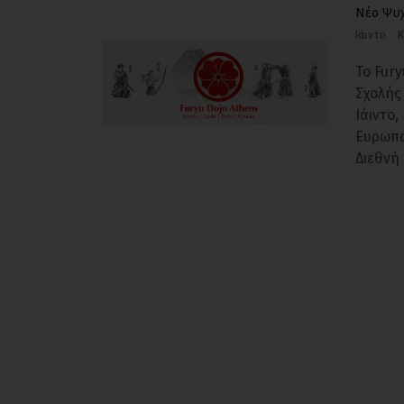
Νέο Ψυ
Ιάιντο
Κ
Το Fur
Σχολής
Ιάιντο,
Ευρωπα
Διεθνή 