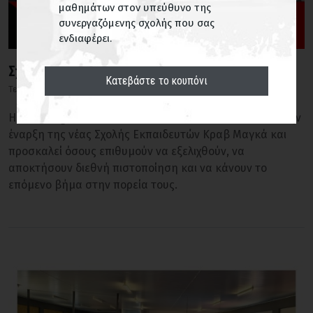
μαθημάτων στον υπεύθυνο της
συνεργαζόμενης σχολής που σας
ενδιαφέρει.
Σχολή Εκπαιδευτών Κραβ Μαγκά
Κατεβάστε το κουπόνι
Τελευταία Νέα
Τρ 4 Άυγ, 2026
Η Krav Maga Protection International ®, ανακοινώνει την
έναρξη της νέας Σχολής Εκπαιδευτών Κραβ Μαγκά και
προσκαλεί όσους επιθυμούν να εξελιχθούν, να
αποκτήσουν διεθνή πιστοποίηση και να κάνουν το
επόμενο βήμα στην πορεία τους.