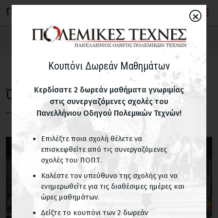
×
Κουπόνι Δωρεάν Μαθημάτων
Κερδίσατε 2 δωρεάν μαθήματα γνωριμίας
Όλα τα άρθρα για KMP International
στις συνεργαζόμενες σχολές του
Πανελλήνιου Οδηγού Πολεμικών Τεχνών!
Επιλέξτε ποια σχολή θέλετε να
επισκεφθείτε από τις συνεργαζόμενες
σχολές του ΠΟΠΤ.
Καλέστε τον υπεύθυνο της σχολής για να
ενημερωθείτε για τις διαθέσιμες ημέρες και
ώρες μαθημάτων.
Δείξτε το κουπόνι των 2 δωρεάν