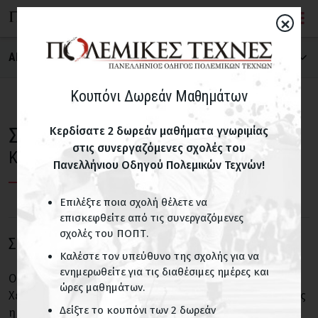
×
ΑΝΑΖΗΤΗΣΗ ΣΧΟΛΗΣ
ΠΟΛΕΜΙΚΗ ΤΕΧΝΗ
Κουπόνι Δωρεάν Μαθημάτων
Σχολές Σαολίν για παιδιά
Κερδίσατε 2 δωρεάν μαθήματα γνωριμίας
στις συνεργαζόμενες σχολές του
ΝΟΜΟΣ
Κόρινθος
Πανελλήνιου Οδηγού Πολεμικών Τεχνών!
Επιλέξτε ποια σχολή θέλετε να
ΠΑΙΔΙΚΑ ΤΜΗΜΑΤΑ
επισκεφθείτε από τις συνεργαζόμενες
σχολές του ΠΟΠΤ.
Σχολές με παιδικά τμήματα
Σαολίν
Καλέστε τον υπεύθυνο της σχολής για να
ενημερωθείτε για τις διαθέσιμες ημέρες και
Ο βουδιστικός ναός Σαολίν στο Σονγκσάν της επαρχίας
ΟΝΟΜΑ ΣΧΟΛΗΣ
ώρες μαθημάτων.
Χενάν στη βορειοανατολική Κίνα, θεωρείται από πολλούς
Δείξτε το κουπόνι των 2 δωρεάν
η μήτρα των πολεμικών τεχνών όχι μόνο της Κίνας αλλά