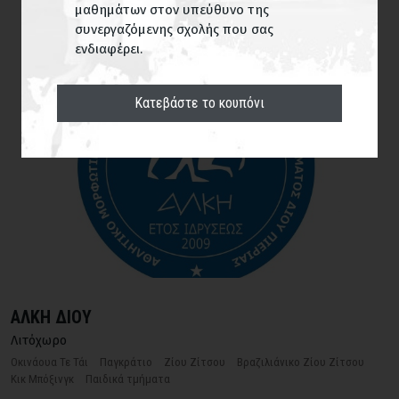
μαθημάτων στον υπεύθυνο της
συνεργαζόμενης σχολής που σας
ΕΥΡΕΣΗ
ενδιαφέρει.
Κατεβάστε το κουπόνι
ΑΛΚΗ ΔΙΟΥ
Λιτόχωρο
Οκινάουα Τε Τάι
Παγκράτιο
Ζίου Ζίτσου
Βραζιλιάνικο Ζίου Ζίτσου
Κικ Μπόξινγκ
Παιδικά τμήματα