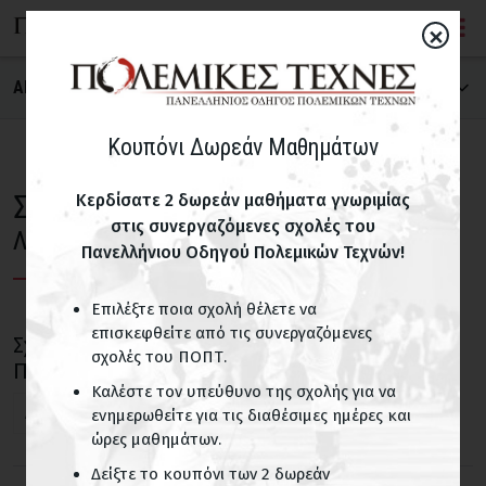
×
ΑΝΑΖΗΤΗΣΗ ΣΧΟΛΗΣ
ΠΟΛΕΜΙΚΗ ΤΕΧΝΗ
Κουπόνι Δωρεάν Μαθημάτων
Σχολές Οκινάουα Τε Τάι
Κερδίσατε 2 δωρεάν μαθήματα γνωριμίας
στις συνεργαζόμενες σχολές του
ΝΟΜΟΣ
Λιτόχωρο Πιερίας
Πανελλήνιου Οδηγού Πολεμικών Τεχνών!
Επιλέξτε ποια σχολή θέλετε να
ΠΑΙΔΙΚΑ ΤΜΗΜΑΤΑ
επισκεφθείτε από τις συνεργαζόμενες
Σχολές Οκινάουα Τε Τάι σε περιοχές του Ν.
σχολές του ΠΟΠΤ.
Σχολές με παιδικά τμήματα
Πιερίας
Καλέστε τον υπεύθυνο της σχολής για να
Λιτόχωρο
ενημερωθείτε για τις διαθέσιμες ημέρες και
ΟΝΟΜΑ ΣΧΟΛΗΣ
ώρες μαθημάτων.
Δείξτε το κουπόνι των 2 δωρεάν