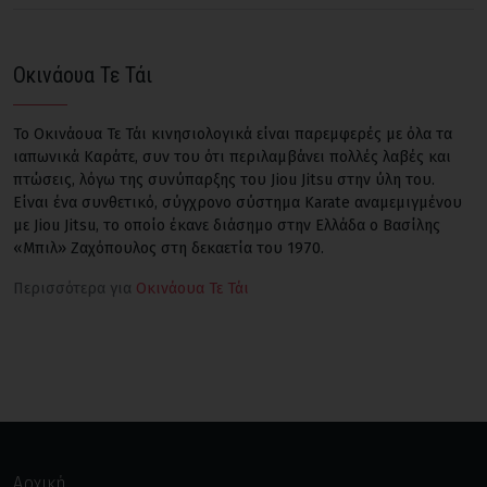
Οκινάουα Τε Τάι
Το Οκινάουα Τε Τάι κινησιολογικά είναι παρεμφερές με όλα τα
ιαπωνικά Καράτε, συν του ότι περιλαμβάνει πολλές λαβές και
πτώσεις, λόγω της συνύπαρξης του Jiou Jitsu στην ύλη του.
Είναι ένα συνθετικό, σύγχρονο σύστημα Karate αναμεμιγμένου
με Jiou Jitsu, το οποίο έκανε διάσημο στην Ελλάδα ο Βασίλης
«Μπιλ» Ζαχόπουλος στη δεκαετία του 1970.
Περισσότερα για
Οκινάουα Τε Τάι
Αρχική