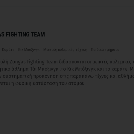
S FIGHTING TEAM
Καράτε
Κικ Μπόξινγκ
Μεικτές πολεμικές τέχνες
Παιδικά τμήματα
ολή Zongas Fighting Team διδάσκονται οι μεικτές πολεμικές τ
ητικό άθλημα Τάι Μπόξινγκ ,το Κικ Μπόξινγκ και το καράτε. 
ν συστηματική προπόνηση στις παραπάνω τέχνες και αθλήμ
νεται η φυσική κατάσταση του ατόμου