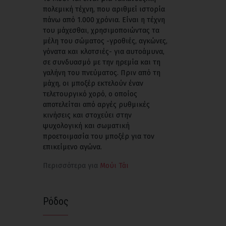
πολεμική τέχνη, που αριθμεί ιστορία
πάνω από 1.000 χρόνια. Είναι η τέχνη
του μάχεσθαι, χρησιμοποιώντας τα
μέλη του σώματος -γροθιές, αγκώνες,
γόνατα και κλοτσιές- για αυτοάμυνα,
σε συνδυασμό με την ηρεμία και τη
γαλήνη του πνεύματος. Πριν από τη
μάχη, οι μποξέρ εκτελούν έναν
τελετουργικό χορό, ο οποίος
αποτελείται από αργές ρυθμικές
κινήσεις και στοχεύει στην
ψυχολογική και σωματική
προετοιμασία του μποξέρ για τον
επικείμενο αγώνα.
Περισσότερα για
Μούι Τάι
Ρόδος