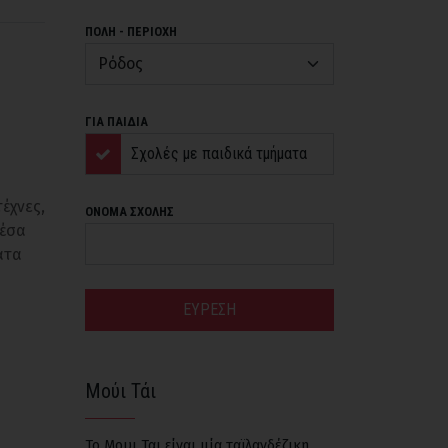
ΠΟΛΗ - ΠΕΡΙΟΧΗ
ΓΙΑ ΠΑΙΔΙΑ
Σχολές με παιδικά τμήματα
έχνες,
ΟΝΟΜΑ ΣΧΟΛΗΣ
Μέσα
ατα
ΕΥΡΕΣΗ
Μούι Τάι
Το Μουι Ται είναι μία ταϊλανδέζικη