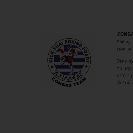
ZONGA
Ρόδος
Μούι Τάι
Στην σχ
το μαχ
από τη
βελτιώ