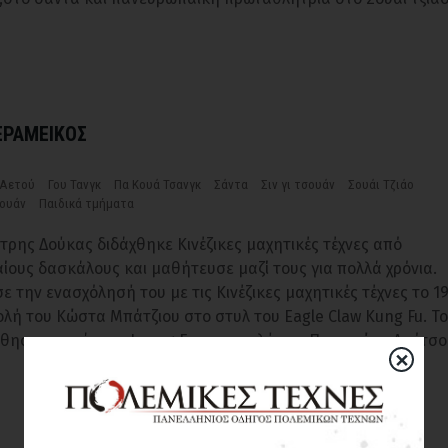
ΚΕΡΑΜΕΙΚΟΣ
 Αετού
Γου Τανγκ
Πα Κουά Τσανγκ
Σάντα
Σιν γι τσουάν
Σουάι Τζιάο
σουάν
Παιδικά τμήματα
τρης Δούκας διδάχθηκε Κινέζικες μαχητικές τέχνες από
ίους δασκάλους και μαθήτευσε μαζί τους για πολλά χρόνια.
ε την ενασχόλησή του με τις Κινέζικες μαχητικές τέχνες το 1
ολή του Κώστα Μπάτζιου στο στυλ του Eagle Claw Kung Fu. Το
θησε τον μάστερ Leong Fu στη σχολή του Παναγιώτη Απότσο
×