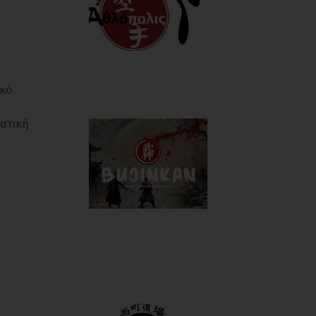
ακό
ματική