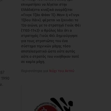
επικρατήσει να λέγεται στην
Ελλάδα(στα κινεζικά ονομάζεται
«Γινγκ Τζάο Φάαν Τζι Μεν» ή «Γινγκ
Τζόου Πάι»), φέρεται να ξεκινάει το
12ο αιώνα, με το στρατηγό Γιούε Φέι
(1103-1142)· ο θρύλος λέει ότι ο
στρατηγός Γιούε Φέι δημιούργησε
για τους στρατιώτες του ένα
σύστημα τεχνικών μάχης τόσο
αποτελεσματικό ώστε ούτε αυτός
ούτε ο στρατός του νικήθηκαν ποτέ
σε καμία μάχη.
Περισσότερα για
Νύχι του Αετού
987
 1990
υ.