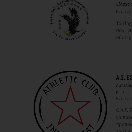
Εξάρχει
Νύχι του
Το Ying
σαν "νύ
σύστημ
Α.Σ. 
Αμπελό
Γου Σου
Νύχι του
Ο Α.Σ.
να προά
προπον
τάολου