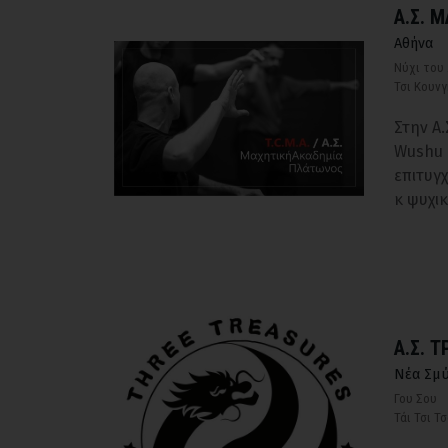
Α.Σ. 
Αθήνα
Νύχι του
Τσι Κουνγ
Στην Α
Wushu (
επιτυγ
κ ψυχικ
Α.Σ. 
Νέα Σμ
Γου Σου
Τάι Τσι Τ