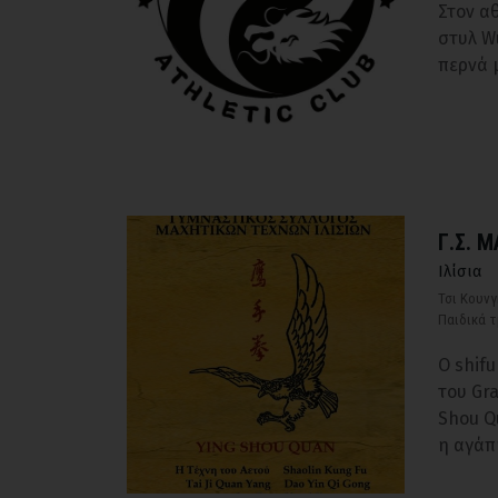
Στον α
στυλ W
περνά 
Γ.Σ. 
Ιλίσια
Τσι Κουνγ
Παιδικά 
Ο shif
του Gr
Shou Q
η αγάπ