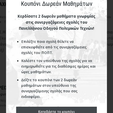
Κουπόνι Δωρεάν Μαθημάτων
ΜΑΧΗΤΙΚΗ ΑΚΑΔΗΜΙΑ ΠΛΑΤΩΝΟΣ
Κερδίσατε 2 δωρεάν μαθήματα γνωριμίας
 Αετού
Πα Κουά Τσανγκ
Σάντα
Σιν γι τσουάν
Σουάι Τζιάο
Τάι Τσι Τσουάν
κ
Παιδικά τμήματα
στις συνεργαζόμενες σχολές του
Πανελλήνιου Οδηγού Πολεμικών Τεχνών!
.Σ.Μαχητική Ακαδημία Πλάτωνος ασκούμαστε στο παραδοσι
kung fu). Στόχος είναι η μαχητική ικανότητα (Wu Gong). Αυτό
Επιλέξτε ποια σχολή θέλετε να
χάνεται σιγά-σιγά με πολύπλευρη ενδυνάμωση, με υγεία (σω
επισκεφθείτε από τις συνεργαζόμενες
ή)
σχολές του ΠΟΠΤ.
Καλέστε τον υπεύθυνο της σχολής για να
ενημερωθείτε για τις διαθέσιμες ημέρες και
ώρες μαθημάτων.
Δείξτε το κουπόνι των 2 δωρεάν
μαθημάτων στον υπεύθυνο της
ΤΡΕΙΣ ΘΗΣΑΥΡΟΙ
συνεργαζόμενης σχολής που σας
ύρνη
ενδιαφέρει.
Νύχι του Αετού
Πα Κουά Τσανγκ
Σάντα
Σιν γι τσουάν
Σουάι Τζιάο
σουάν
Τσι Κουνγκ
Παιδικά τμήματα
Κατεβάστε το κουπόνι