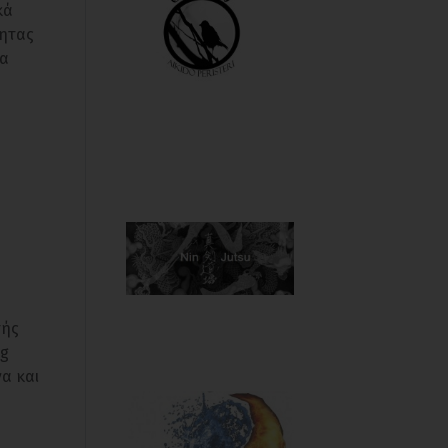
κά
τητας
ια
τής
ng
α και