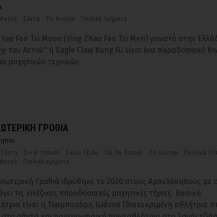
α
 Αετού
Σάντα
Τσι Κουνγκ
Παιδικά τμήματα
 Jow Fan Tsi Moon (Ying Zhao Fan Tzi Men) γνωστό στην Ελλά
χι του Αετού" ή Eagle Claw Kung Fu είναι ένα παραδοσιακό Κι
α μαχητικών τεχνικών.
ΕΣΩΤΕΡΙΚΗ ΓΡΟΘΙΑ
κηποι
Σάντα
Σιν γι τσουάν
Σουάι Τζιάο
Τάι Τσι Τσουάν
Τσι Κουνγκ
Πα Κουά Τσ
 Αετού
Παιδικά τμήματα
 Εσωτερική Γροθιά ιδρύθηκε το 2020 στους Αμπελόκηπους με
γει τις κινέζικες παραδοσιακές μαχητικές τέχνες. Βασική
ήτρια είναι η Τουμπακάρη Ιωάννα (διακεκριμένη αθλήτρια σ
,στο σάντα και πανευρωπαική πρωταθλήτρια στο Σουάι τζιάο