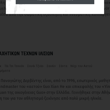
θλητικό σύλλογο Α.Σ. Τρεις Θησαυροί διδάσκονται παραδοσια
ushu (kung fu). Η ανάπτυξη δεξιοτήτων και μαχητικής ικανό
μέσα από την σωματική εξάσκηση και πνευματική καλλιέργε
ΜΑΧΗΤΙΚΩΝ ΤΕΧΝΩΝ ΙΛΙΣΙΩΝ
κ
Τάι Τσι Τσουάν
Σουάι Τζιάο
Σαολίν
Σάντα
Νύχι του Αετού
τμήματα
u Παναγιώτης Δερβέντης είναι, από το 1996, εσωτερικός μαθη
andmaster του «αετού» Guo Xian He και επικεφαλής του «Yi
uan της οικογένειας Guo» στην Ελλάδα. Γεννήθηκε στην Αθήν
η του για τον αθλητισμό ξεκίνησε από πολύ μικρή ηλικία.