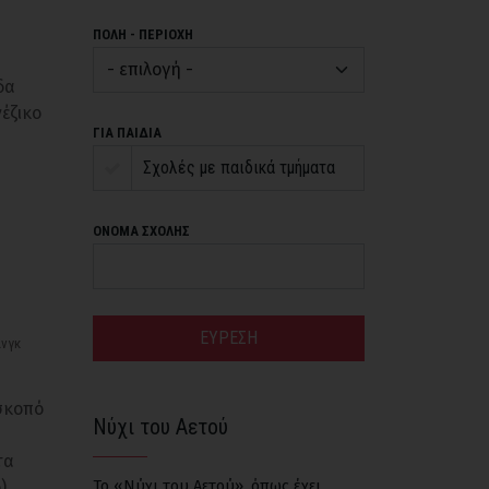
ΠΟΛΗ - ΠΕΡΙΟΧΗ
δα
νέζικο
ΓΙΑ ΠΑΙΔΙΑ
Σχολές με παιδικά τμήματα
ΟΝΟΜΑ ΣΧΟΛΗΣ
ΕΥΡΕΣΗ
ανγκ
 σκοπό
Νύχι του Αετού
τα
).
Το «Νύχι του Αετού», όπως έχει