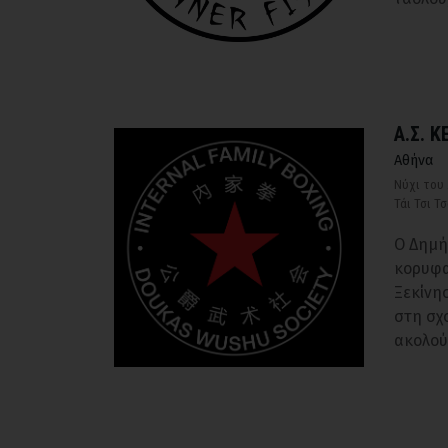
Α.Σ. 
Αθήνα
Νύχι του
Τάι Τσι Τ
Ο Δημή
κορυφα
Ξεκίνησ
στη σχ
ακολού