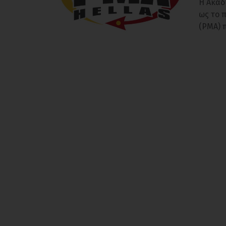
Η Ακαδ
ως το 
(PMA) 