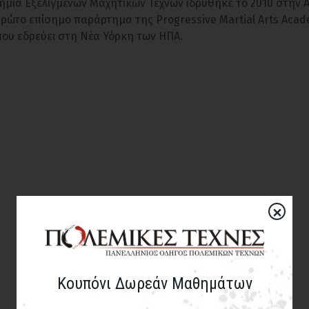
ημία Εξελιγμένων Μαχητικών Τεχνών ιδρύθηκε το 2010 στην 
πρώτο επίσημο παράρτημα της Progressive Martial Arts Aca
που εδρεύει στη Νέα Υόρκη των ΗΠΑ.
×
Κουπόνι Δωρεάν Μαθημάτων