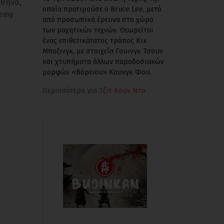
Αθήνα,
οποία προτιμούσε ο Bruce Lee, μετά
demy
από προσωπική έρευνα στο χώρο
των μαχητικών τεχνών. Θεωρείται
ένας επιθετικότατος τρόπος Κικ
Μποξινγκ, με στοιχεία Γουινγκ Τσουν
και χτυπήματα άλλων παραδοσιακών
μορφών «Βόρειου» Κουνγκ Φου.
Περισσότερα για
Τζιτ Κουν Ντο