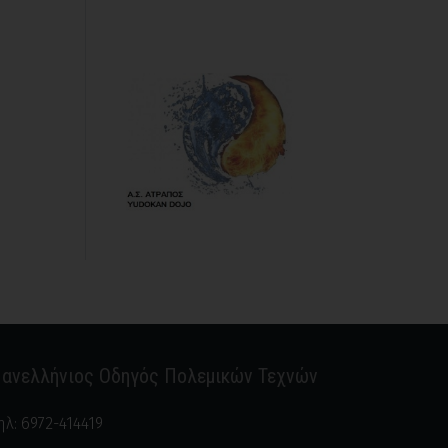
ανελλήνιος Οδηγός Πολεμικών Τεχνών
ηλ:
6972-414419