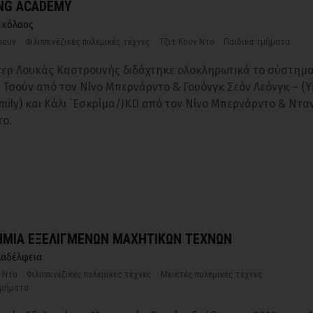
NG ACADEMY
ικόλαος
σουν
Φιλιππινέζικες πολεμικές τέχνες
Τζιτ Κουν Ντο
Παιδικά τμήματα
ερ Λουκάς Καστρουνής διδάχτηκε ολοκληρωτικά το σύστημα
κ Τσούν από τον Νίνο Μπερνάρντο & Γουόνγκ Σεόν Λεόνγκ – (Y
mily) και Κάλι `Εσκρίμα/JKD από τον Νίνο Μπερνάρντο & Ντα
το.
ΜΙΑ ΕΞΕΛΙΓΜΕΝΩΝ ΜΑΧΗΤΙΚΩΝ ΤΕΧΝΩΝ
αδέλφεια
ν Ντο
Φιλιππινέζικες πολεμικές τέχνες
Μεικτές πολεμικές τέχνες
τμήματα