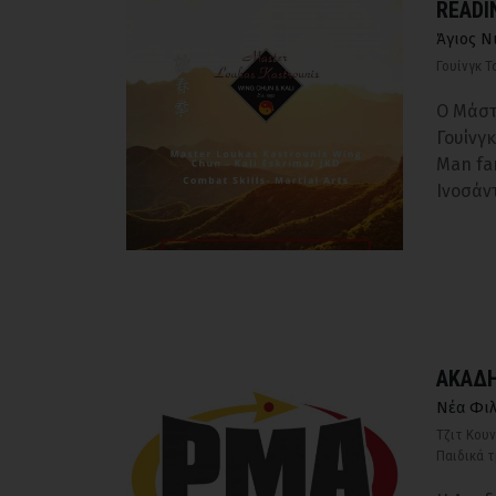
READI
Άγιος Ν
Γουίνγκ Τ
Ο Mάστ
Γουίνγ
Man fa
Ινοσάν
ΑΚΑΔΗ
Νέα Φιλ
Τζιτ Κου
Παιδικά 