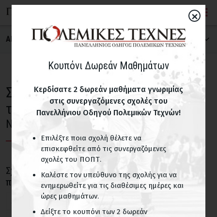
×
ΑΝΑΖΗΤΗΣΗ ΣΧΟΛΗΣ
ΠΟΛΕΜΙΚΗ ΤΕΧΝΗ
Κουπόνι Δωρεάν Μαθημάτων
Σχολές Φιλιππινέζικες πολεμικές
Κερδίσατε 2 δωρεάν μαθήματα γνωριμίας
στις συνεργαζόμενες σχολές του
ΝΟΜΟΣ
τέχνες
Πανελλήνιου Οδηγού Πολεμικών Τεχνών!
Νέα Φιλαδέλφεια Αττικής
Επιλέξτε ποια σχολή θέλετε να
ΠΑΙΔΙΚΑ ΤΜΗΜΑΤΑ
επισκεφθείτε από τις συνεργαζόμενες
σχολές του ΠΟΠΤ.
Σχολές με παιδικά τμήματα
Σχολές Φιλιππινέζικες πολεμικές τέχνες σε
Καλέστε τον υπεύθυνο της σχολής για να
περιοχές του Ν. Αττικής
ενημερωθείτε για τις διαθέσιμες ημέρες και
ΟΝΟΜΑ ΣΧΟΛΗΣ
ώρες μαθημάτων.
Άγιος Ιωάννης Ρέντη
Μεταμόρφωση Αττικής
Δείξτε το κουπόνι των 2 δωρεάν