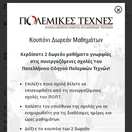
×
ΑΝΑΖΗΤΗΣΗ ΣΧΟΛΗΣ
ΠΟΛΕΜΙΚΗ ΤΕΧΝΗ
Κουπόνι Δωρεάν Μαθημάτων
Σχολές Ξιφασκία
Κερδίσατε 2 δωρεάν μαθήματα γνωριμίας
στις συνεργαζόμενες σχολές του
ΝΟΜΟΣ
Πανελλήνιου Οδηγού Πολεμικών Τεχνών!
Επιλέξτε ποια σχολή θέλετε να
ΠΑΙΔΙΚΑ ΤΜΗΜΑΤΑ
επισκεφθείτε από τις συνεργαζόμενες
Ξιφασκία
σχολές του ΠΟΠΤ.
Σχολές με παιδικά τμήματα
Καλέστε τον υπεύθυνο της σχολής για να
Η ξιφασκία είναι ένα σύγχρονο, σύνθετο άθλημα, που με
ενημερωθείτε για τις διαθέσιμες ημέρες και
τη σημερινή του μορφή έχει ιστορία πέντε περίπου
ΟΝΟΜΑ ΣΧΟΛΗΣ
ώρες μαθημάτων.
αιώνων. Στις αρχές του 16ου αιώνα εμφανίζονται στην
Ευρώπη, οι πρώτες σχολές οπλομαχίας και τα πρώτα
Δείξτε το κουπόνι των 2 δωρεάν