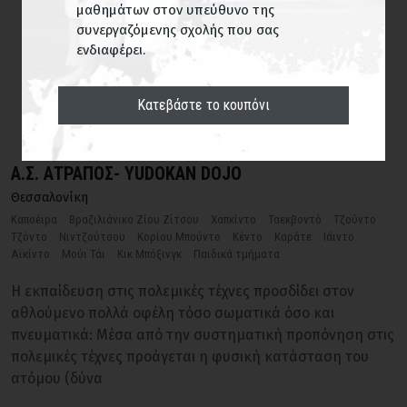
μαθημάτων στον υπεύθυνο της
συνεργαζόμενης σχολής που σας
ΕΥΡΕΣΗ
ενδιαφέρει.
Κατεβάστε το κουπόνι
A.Σ. ΑΤΡΑΠΟΣ- ΥUDOKAN DOJO
Θεσσαλονίκη
Καποέιρα
Βραζιλιάνικο Ζίου Ζίτσου
Χαπκίντο
Ταεκβοντό
Τζούντο
Τζόντο
Νιντζούτσου
Κορίου Μπούντο
Κέντο
Καράτε
Ιάιντο
Αϊκίντο
Μούι Τάι
Κικ Μπόξινγκ
Παιδικά τμήματα
Η εκπαίδευση στις πολεμικές τέχνες προσδίδει στον
αθλούμενο πολλά οφέλη τόσο σωματικά όσο και
πνευματικά: Μέσα από την συστηματική προπόνηση στις
πολεμικές τέχνες προάγεται η φυσική κατάσταση του
ατόμου (δύνα