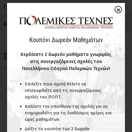
×
ΑΝΑΖΗΤΗΣΗ ΣΧΟΛΗΣ
ΠΟΛΕΜΙΚΗ ΤΕΧΝΗ
Κουπόνι Δωρεάν Μαθημάτων
Σχολές Βραζιλιάνικο Ζίου Ζίτσου
Κερδίσατε 2 δωρεάν μαθήματα γνωριμίας
στις συνεργαζόμενες σχολές του
ΝΟΜΟΣ
Πανελλήνιου Οδηγού Πολεμικών Τεχνών!
Επιλέξτε ποια σχολή θέλετε να
ΠΑΙΔΙΚΑ ΤΜΗΜΑΤΑ
επισκεφθείτε από τις συνεργαζόμενες
σχολές του ΠΟΠΤ.
Σχολές με παιδικά τμήματα
Καλέστε τον υπεύθυνο της σχολής για να
ενημερωθείτε για τις διαθέσιμες ημέρες και
ΟΝΟΜΑ ΣΧΟΛΗΣ
ώρες μαθημάτων.
Δείξτε το κουπόνι των 2 δωρεάν