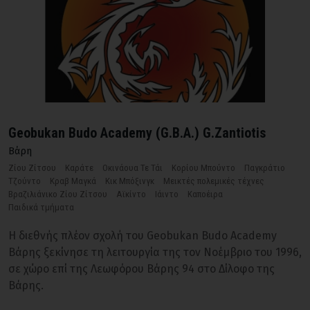
Geobukan Budo Academy (G.B.A.) G.Zantiotis
Βάρη
Ζίου Ζίτσου
Καράτε
Οκινάουα Τε Τάι
Κορίου Μπούντο
Παγκράτιο
Τζούντο
Κραβ Μαγκά
Κικ Μπόξινγκ
Μεικτές πολεμικές τέχνες
Βραζιλιάνικο Ζίου Ζίτσου
Αϊκίντο
Ιάιντο
Καποέιρα
Παιδικά τμήματα
Η διεθνής πλέον σχολή του Geobukan Budo Academy
Βάρης ξεκίνησε τη λειτουργία της τον Νοέμβριο του 1996,
σε χώρο επί της Λεωφόρου Βάρης 94 στο Δίλοφο της
Βάρης.