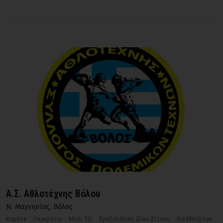
Α.Σ. Αθλοτέχνης Βόλου
Ν. Μαγνησίας
,
Βόλος
Καράτε
Παγκράτιο
Μούι Τάι
Βραζιλιάνικο Ζίου Ζίτσου
Κικ Μπόξινγκ