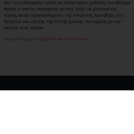
από τους αδερφούς Carlos και Helio Gracie, μαθητές του Mitsuyo
Maeda, ο οποίος αποφάσισε να τους δείξει τα μυστικά της
τέχνης, όντας προσκεκλημένος της ιαπωνικής πρεσβείας στη
Βραζιλία, και, εξατίας της στενής φιλικής του σχέσης με τον
πατέρα τους, Gastao
Περισσότερα για
Βραζιλιάνικο Ζίου Ζίτσου
Αρχική
Σχολές
Πολεμικές Τέχνες
Καταχώρηση Σχολής