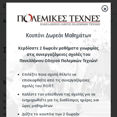
×
ΑΝΑΖΗΤΗΣΗ ΣΧΟΛΗΣ
ΠΟΛΕΜΙΚΗ ΤΕΧΝΗ
Κουπόνι Δωρεάν Μαθημάτων
Σχολές Μποξ Σαβάτ
Κερδίσατε 2 δωρεάν μαθήματα γνωριμίας
στις συνεργαζόμενες σχολές του
ΝΟΜΟΣ
Πανελλήνιου Οδηγού Πολεμικών Τεχνών!
Επιλέξτε ποια σχολή θέλετε να
ΠΑΙΔΙΚΑ ΤΜΗΜΑΤΑ
επισκεφθείτε από τις συνεργαζόμενες
Μποξ Σαβάτ
σχολές του ΠΟΠΤ.
Σχολές με παιδικά τμήματα
Καλέστε τον υπεύθυνο της σχολής για να
Το μποξ σαβάτ είναι ένα μαχητικό άθλημα διαφορετικό
ενημερωθείτε για τις διαθέσιμες ημέρες και
από τα περισσότερα που γνωρίζουμε: αφενός προέρχεται
ΟΝΟΜΑ ΣΧΟΛΗΣ
ώρες μαθημάτων.
από τη Γαλλία, μια χώρα που ταυτισμένη με την υψηλή
κουλτούρα και αφετέρου δεν κρύβει την καταγωγή του
Δείξτε το κουπόνι των 2 δωρεάν