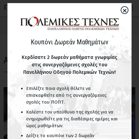
×
Ad libitum... από την Σοφία Ξυγαλά
Κουπόνι Δωρεάν Μαθημάτων
Άρθρα
Κερδίσατε 2 δωρεάν μαθήματα γνωριμίας
Ad libitum... από την Σοφία Ξυγαλά
Συνεντεύξεις
στις συνεργαζόμενες σχολές του
Πανελλήνιου Οδηγού Πολεμικών Τεχνών!
Θεωρητικώς ειπείν... από τον Γρηγόρη Μηλιαρέση
Επιλέξτε ποια σχολή θέλετε να
Τέχνη του Ευ ζην... από την Ελευθερία Καζαντζή
επισκεφθείτε από τις συνεργαζόμενες
σχολές του ΠΟΠΤ.
Λόγια πάνω στο Δρόμο... από τον Νίκο Κορρέ
Καλέστε τον υπεύθυνο της σχολής για να
ενημερωθείτε για τις διαθέσιμες ημέρες και
ώρες μαθημάτων.
Ad libitum... από την Σοφία Ξυγαλά
Δείξτε το κουπόνι των 2 δωρεάν