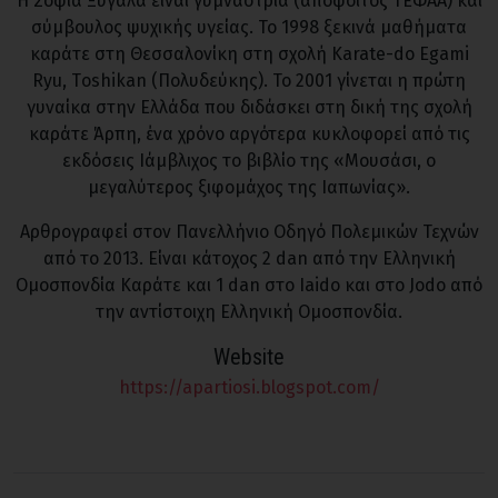
H Σοφία Ξυγαλά είναι γυμνάστρια (απόφοιτος ΤΕΦΑΑ) και
σύμβουλος ψυχικής υγείας. Το 1998 ξεκινά μαθήματα
καράτε στη Θεσσαλονίκη στη σχολή Κarate-do Εgami
Ryu, Τoshikan (Πολυδεύκης). Το 2001 γίνεται η πρώτη
γυναίκα στην Ελλάδα που διδάσκει στη δική της σχολή
καράτε Άρπη, ένα χρόνο αργότερα κυκλοφορεί από τις
εκδόσεις Ιάμβλιχος το βιβλίο της «Μουσάσι, ο
μεγαλύτερος ξιφομάχος της Ιαπωνίας».
Αρθρογραφεί στον Πανελλήνιο Οδηγό Πολεμικών Τεχνών
από το 2013. Είναι κάτοχος 2 dan από την Ελληνική
Ομοσπονδία Καράτε και 1 dan στο Iaido και στο Jodo από
την αντίστοιχη Ελληνική Ομοσπονδία.
Website
https://apartiosi.blogspot.com/