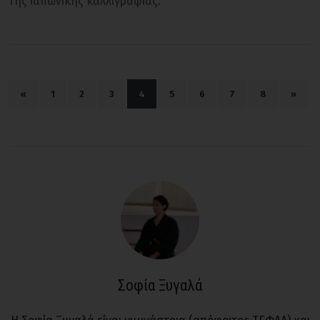
της ιαπωνικής καλλιγραφίας.
«
1
2
3
4
5
6
7
8
»
Σοφία Ξυγαλά