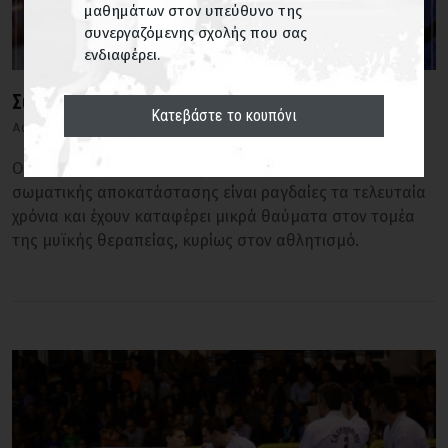
μαθημάτων στον υπεύθυνο της
συνεργαζόμενης σχολής που σας
ενδιαφέρει.
Σύγχρονες μέθοδοι σωματικής αποκατάστασης
Κατεβάστε το κουπόνι
Ad libitum... από την Σοφία Ξυγαλά
Οι εξελίξεις στον τομέα της φυσιοθεραπείας και
σωματικής αποκατάστασης είναι ραγδαίες τα τελευταία
χρόνια και έχουν καταφέρει μικρά θαύματα στον τομέα
της μυϊκής θεραπείας, κυρίως στον αθλητισμό.