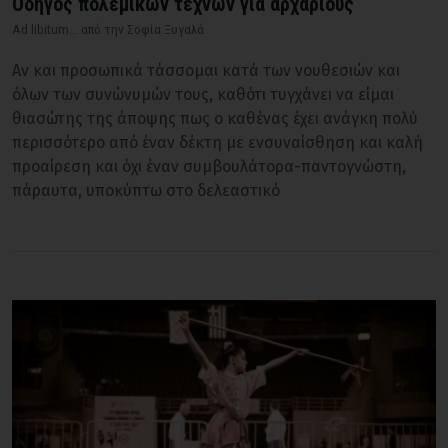
Οδηγός πολεμικών τεχνών για αρχάριους
Ad libitum... από την Σοφία Ξυγαλά
Αν και προσωπικά τάσσομαι κατά των νουθεσιών και
όλων των συνώνυμών τους, καθότι τυγχάνει να είμαι
θιασώτης της άποψης πως ο καθένας έχει ανάγκη πολύ
περισσότερο από έναν δέκτη με ενσυναίσθηση και καλή
προαίρεση και όχι έναν συμβουλάτορα-παντογνώστη,
πάραυτα, υποκύπτω στο δελεαστικό