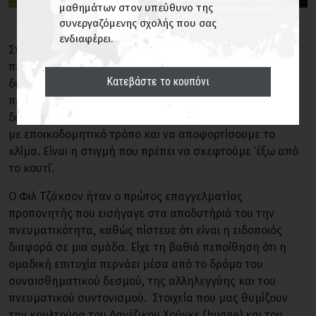
μαθημάτων στον υπεύθυνο της
συνεργαζόμενης σχολής που σας
ενδιαφέρει.
Στην πορεία κάθε σχολής, παρουσιάζονται στιγμές ή
περίοδοι όπου επικρατεί ένα κλίμα, έντασης,
Κατεβάστε το κουπόνι
δυσαρέσκειας, κορεσμού ή κακής διάθεσης. Σε
περίπτωση που επιμένει ή ο παράγοντας που το έχει
διαμορφώσει είναι σοβαρός, χρειάζεται να παρέμβουμε
με εποικοδομητικό τρόπο και να αποφορτίσουμε το
κλίμα. Είναι η στιγμή που πρέπει να σκεφτούμε ‘έξω από
το κουτί’.
Ο Φιλ Τζάκσον ήταν ο πρώτος επαγγελματίας
προπονητής που εισήγαγε στα αποδυτήριά του την
πνευματικότητα, καθώς πίστευε ότι είναι η ειδοποιός
διαφορά σε μια ομάδα. Είχε τη βαθιά πεποίθηση ότι η
ομαδική επιτυχία περνάει μέσα από το δρόμο του
συναισθηματικού δεσμού, της αλληλεγγύης και του
πνευματικού συντονισμού. Στοιχεία που μας θυμίζουν
την κουλτούρα του Δανέζικου Χούγκε (hugge) και του