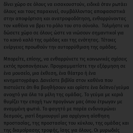
δίνει χώρο σε όλους να εισακουστούν, ειδικά όταν ρωτάει
όλους και τους παρακινεί, συμβάλλοντας αποφασιστικά
στην αποφόρτιση και ανατροφοδότηση, ενθαρρύνοντας
τον καθένα να βρει το ρόλο του στο σύνολο. Τολμήστε να
δώσετε χώρο σε όλους ώστε να νιώσουν σημαντικοί για
το κοινό καλό της ομάδας και της ενότητας. Τέτοιες
ενέργειες προωθούν την αυτορρύθμιση της ομάδας.
Μπορείτε, επίσης, να ενθαρρύνετε τις κοινωνικές σχέσεις
εκτός προπονήσεων. Προγραμματίστε την εξόρμηση σε
ένα μουσείο, μια έκθεση, ένα θέατρο ή ένα
κινηματογράφο. Δανείστε βιβλία στον καθένα που
πιστεύετε ότι θα βοηθήσουν και ορίστε ένα δείπνο/γεύμα
ανοιχτό για όλα τα μέλη της ομάδας. Το γεύμα με κεριά
θυμίζει την εποχή των προγόνων μας όπου έτρωγαν με
αναμμένη φωτιά. Το φαγητό με παρέα ενδυναμώνει
δεσμούς, γιατί δημιουργεί μια αρχέγονη αίσθηση
προστασίας, της προστασίας του κύκλου, της ομάδας και
της διαμοίρασης τροφής, ίσης για όλους. Οι μυρωδιές