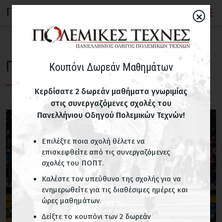
×
Προπόνηση έξω απο το κουτί
Κουπόνι Δωρεάν Μαθημάτων
Κερδίσατε 2 δωρεάν μαθήματα γνωριμίας
στις συνεργαζόμενες σχολές του
Πανελλήνιου Οδηγού Πολεμικών Τεχνών!
Επιλέξτε ποια σχολή θέλετε να
επισκεφθείτε από τις συνεργαζόμενες
σχολές του ΠΟΠΤ.
Καλέστε τον υπεύθυνο της σχολής για να
ενημερωθείτε για τις διαθέσιμες ημέρες και
ώρες μαθημάτων.
Δείξτε το κουπόνι των 2 δωρεάν