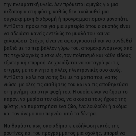
την πνευματική υγεία. Δεν πρόκειται αμιγώς για μια
πεζοπορία στη φύση, καθώς δεν ακολουθεί μια
συγκεκριμένη διαδρομή ή προγραμματισμένο μονοπάτι.
Αντίθετα, πρόκειται για μια εμπειρία όπου ο σκοπός είναι
να αδειάσει κανείς εντελώς το μυαλό του και να
χαλαρώσει. Στόχος είναι να αφουγκραστεί και να συνδεθεί
βαθιά με το περιβάλλον γύρω του, απομακρυνόμενος από
τις τεχνολογικές συσκευές, τον πολιτισμό και κάθε είδους
εξωτερική επιρροή. Δε χρειάζεται να καταγράψει τις
στιγμές με το κινητό ή άλλες ηλεκτρονικές συσκευές.
Αντίθετα, καλείται να τις δει με τα μάτια του, να τις
νιώσει με όλες τις αισθήσεις του και να τις αποθηκεύσει
στη μνήμη και στην ψυχή του. Η ουσία είναι να ζήσει το
παρόν, να μυρίσει τον αέρα, να ακούσει τους ήχους της
φύσης, να παρατηρήσει ένα ζώο, ένα λουλούδι ή ακόμα
και τον άνεμο που περνάει από τα δέντρα.
Να θυμάστε πως οποιαδήποτε εκδήλωση εκτός της
ρουτίνας και του προγράμματος μια σχολής, μπορεί να