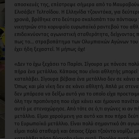
αποσκευές της, επέστρεψε σήμερα από το Μαυροβούνι
Ελισάβετ Τελτσίδου. Η Ελληνίδα τζουντόκα, για δεύτερ
χρονιά, βρέθηκε στο δεύτερο σκαλοπάτι του πόντιουμ
νικητριών στο κορυφαίο ευρωπαϊκό ραντεβού του αθλ
επιδεικνύοντας αγωνιστική σταθερότητα, δείχνοντας
πως το... στραβοπάτημα των Ολυμπιακών Αγώνων του 
έχει ήδη ξεχαστεί. Ή μήπως όχι!
«Δεν το έχω ξεχάσει το Παρίσι. Σίγουρα με πόνεσε πολύ
πήρα ένα μετάλλιο. Κάποιος που είναι αθλητής μπορεί 
καταλάβει. Σίγουρα βέβαια ένα μετάλλιο δεν σε κάνει 
Όπως και μία νίκη δεν σε κάνει αθλητή. Απλά με στεν
δεν μπόρεσα να δείξω αυτό για το οποίο είχα προετοιμ
όλη την προπόνηση που είχα κάνει και ήμουνα πανέτοι
αυτό με στεναχώρησε. Από τότε σε ό,τι αγώνες κι αν 
μετάλλιο. Είμαι χαρούμενη για αυτό και που πήρα δεύ
το Ευρωπαϊκό μετάλλιο. Είναι πολύ σημαντικό ότι αγων
είμαι πολύ σταθερή και όποιος ξέρει τζούντο νομίζω μ
καταλάβει πόσο δύσκολο είναι αυτό. Παρόλα αυτά μου 