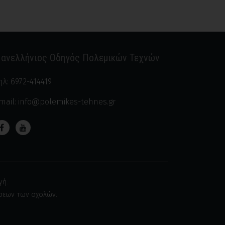
ανελλήνιος Οδηγός Πολεμικών Τεχνών
ηλ:
6972-414419
mail:
info@polemikes-tehnes.gr
γή.
ήσεων των σχολών.