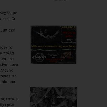
νεχίζουμε
 εκεί. Οι
α
λυμπιακό
«δεν το
σα πολλά
τικά μου
 είναι μόνο
άλλον να
οιάσει το
υσία μου.
τός τατάμι,
ίξει ρόλο