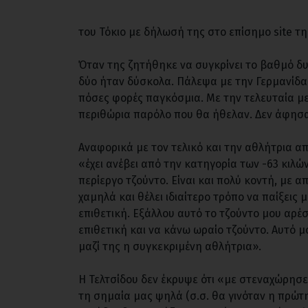
του Τόκιο με δήλωσή της στο επίσημο site της
Όταν της ζητήθηκε να συγκρίνει το βαθμό δυ
δύο ήταν δύσκολα. Πάλεψα με την Γερμανίδα 
πόσες φορές παγκόσμια. Με την τελευταία με
περιθώρια παρόλο που θα ήθελαν. Δεν άφησα π
Αναφορικά με τον τελικό και την αθλήτρια α
«έχει ανέβει από την κατηγορία των -63 κιλών
περίεργο τζούντο. Είναι και πολύ κοντή, με α
χαμηλά και θέλει ιδιαίτερο τρόπο να παίξεις 
επιθετική. Εξάλλου αυτό το τζούντο μου αρέσε
επιθετική και να κάνω ωραίο τζούντο. Αυτό μ
μαζί της η συγκεκριμένη αθλήτρια».
Η Τελτσίδου δεν έκρυψε ότι «με στεναχώρησε
τη σημαία μας ψηλά (σ.σ. θα γινόταν η πρώ