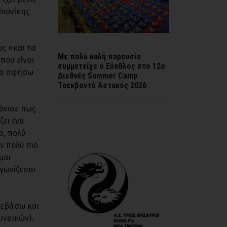
πιονίκης
ως «και τα
Mε πολύ καλή παρουσία
που είναι
συμμετείχε ο Εύαθλος στο 12ο
 να αφήσω
Διεθνές Summer Camp
Ταεκβοντό Αστακός 2026
τόνισε πως
ζει ένα
α, πολύ
ν πολύ πιο
μαι
αγωνίζεσαι
νεβάσω και
υναικών).