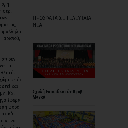
ο, η
η σερί
ΠΡΟΣΦΑΤΑ ΣΕ ΤΕΛΕΥΤΑΙΑ
 των
ΝΕΑ
ήματος,
 παράλληλα
Παρισιού,
 ότι δεν
να το
αθλητή.
αχώρησε ότι
αστεί και
Σχολή Εκπαιδευτών Κραβ
μη. Και
Μαγκά
πήγα έφερα
τερη φορά
ιστικά
πορεί να
έχει μένει