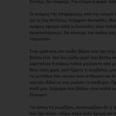
Εντάξει, δεν πειράζει. Την επόμενη φορά. Καλ
Οι σκέψεις της αποχώρησης από την ενεργό δ
για το Λος Άντζελες. Υπάρχουν δυσκολίες. Μ
σκέψεις έφυγαν αλλά οι δυσκολίες είναι πολλ
προσπαθήσουμε. Θα κάνουμε τον αγώνα μας ώ
τουρνουά».
Στην ερώτηση εάν νιώθει βάρος που έχει στις 
βλέπω έτσι. Ίσα ίσα νιώθω χαρά που βλέπω σ
κοριτσάκια ή παίρνω πολλά μηνύματα από μαμ
δίνει τόση χαρά, γιατί ξέρετε τι συμβαίνει: μ
τα μετάλλια που κάνουν έναν άνθρωπο και έν
μου λέει θέλω να σου μοιάσει το παιδί μου. 
παιδί μου. Χαίρομαι που βλέπω τόσα πολλά κο
Σίγουρα».
Για όσους τη γνωρίζουν, αναγνωρίζουν ότι η 
που έχει πλέον. «Είμαι πάρα πολύ ήρεμη και π