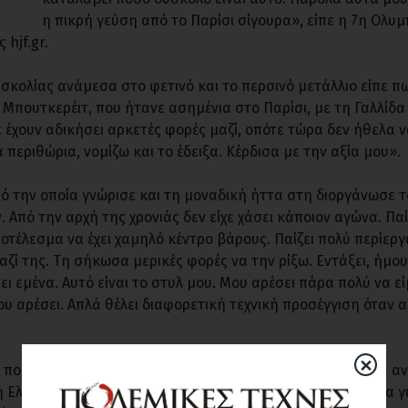
η πικρή γεύση από το Παρίσι σίγουρα», είπε η 7η Ολυμ
 hjf.gr.
σκολίας ανάμεσα στο φετινό και το περσινό μετάλλιο είπε π
Μπουτκερέιτ, που ήτανε ασημένια στο Παρίσι, με τη Γαλλίδα 
 έχουν αδικήσει αρκετές φορές μαζί, οπότε τώρα δεν ήθελα
εριθώρια, νομίζω και το έδειξα. Κέρδισα με την αξία μου».
πό την οποία γνώρισε και τη μοναδική ήττα στη διοργάνωσε 
. Από την αρχή της χρονιάς δεν είχε χάσει κάποιον αγώνα. Παί
ποτέλεσμα να έχει χαμηλό κέντρο βάρους. Παίζει πολύ περίεργ
μαζί της. Τη σήκωσα μερικές φορές να την ρίξω. Εντάξει, ήμου
ι εμένα. Αυτό είναι το στυλ μου. Μου αρέσει πάρα πολύ να εί
ου αρέσει. Απλά θέλει διαφορετική τεχνική προσέγγιση όταν 
×
 που δεν πήρα το χρυσό και δεν ακούσαμε τον ύμνο και να α
τη Ελληνίδα τζουντόκα με χρυσό σε Ευρωπαϊκό πρωτάθλημα γ