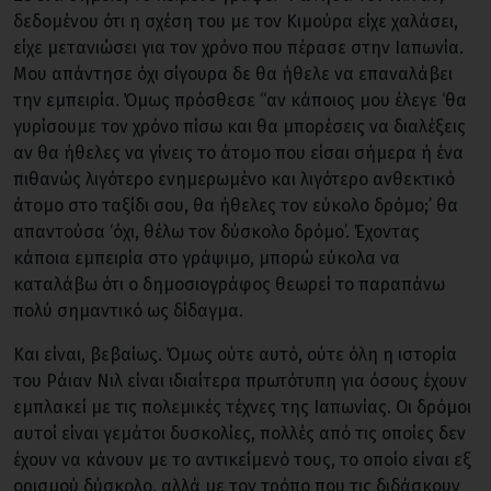
δεδομένου ότι η σχέση του με τον Κιμούρα είχε χαλάσει,
είχε μετανιώσει για τον χρόνο που πέρασε στην Ιαπωνία.
Μου απάντησε όχι σίγουρα δε θα ήθελε να επαναλάβει
την εμπειρία. Όμως πρόσθεσε “αν κάποιος μου έλεγε ‘θα
γυρίσουμε τον χρόνο πίσω και θα μπορέσεις να διαλέξεις
αν θα ήθελες να γίνεις το άτομο που είσαι σήμερα ή ένα
πιθανώς λιγότερο ενημερωμένο και λιγότερο ανθεκτικό
άτομο στο ταξίδι σου, θα ήθελες τον εύκολο δρόμο;’ θα
απαντούσα ‘όχι, θέλω τον δύσκολο δρόμο’. Έχοντας
κάποια εμπειρία στο γράψιμο, μπορώ εύκολα να
καταλάβω ότι ο δημοσιογράφος θεωρεί το παραπάνω
πολύ σημαντικό ως δίδαγμα.
Και είναι, βεβαίως. Όμως ούτε αυτό, ούτε όλη η ιστορία
του Ράιαν Νιλ είναι ιδιαίτερα πρωτότυπη για όσους έχουν
εμπλακεί με τις πολεμικές τέχνες της Ιαπωνίας. Οι δρόμοι
αυτοί είναι γεμάτοι δυσκολίες, πολλές από τις οποίες δεν
έχουν να κάνουν με το αντικείμενό τους, το οποίο είναι εξ
ορισμού δύσκολο, αλλά με τον τρόπο που τις διδάσκουν