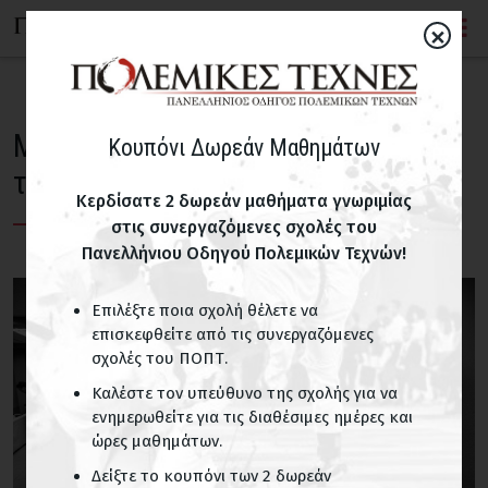
×
Μπονσάι και άλλες πολεμικές
Κουπόνι Δωρεάν Μαθημάτων
τέχνες
Κερδίσατε 2 δωρεάν μαθήματα γνωριμίας
στις συνεργαζόμενες σχολές του
Πανελλήνιου Οδηγού Πολεμικών Τεχνών!
Επιλέξτε ποια σχολή θέλετε να
επισκεφθείτε από τις συνεργαζόμενες
σχολές του ΠΟΠΤ.
Καλέστε τον υπεύθυνο της σχολής για να
ενημερωθείτε για τις διαθέσιμες ημέρες και
ώρες μαθημάτων.
Δείξτε το κουπόνι των 2 δωρεάν