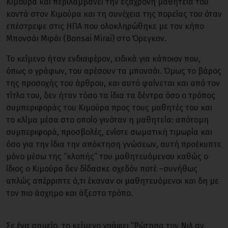
Κιμούρα και περιλαμβάνει την εξάχρονη μαθητεία του
κοντά στον Κιμούρα και τη συνέχεια της πορείας του όταν
επέστρεψε στις ΗΠΑ που ολοκληρώθηκε με τον κήπο
Μπονσάι Μιράι (Bonsai Mirai) στο Όρεγκον.
Το κείμενο ήταν ενδιαφέρον, ειδικά για κάποιον που,
όπως ο γράφων, του αρέσουν τα μπονσάι. Όμως το βάρος
της προσοχής του άρθρου, και αυτό φαίνεται και από τον
τίτλο του, δεν ήταν τόσο τα ίδια τα δέντρα όσο ο τρόπος
συμπεριφοράς του Κιμούρα προς τους μαθητές του και
το κλίμα μέσα στο οποίο γινόταν η μαθητεία: απότομη
συμπεριφορά, προσβολές, ενίοτε σωματική τιμωρία και
όσο για την ίδια την απόκτηση γνώσεων, αυτή προέκυπτε
μόνο μέσω της “κλοπής” του μαθητευόμενου καθώς ο
ίδιος ο Κιμούρα δεν δίδασκε σχεδόν ποτέ –συνήθως
απλώς απέρριπτε ό,τι έκαναν οι μαθητευόμενοι και δη με
τον πιο άσχημο και άξεστο τρόπο.
Σε ένα σημείο, το κείμενο γράφει “Ρώτησα τον Νιλ αν,