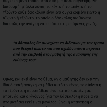
συγκεκριμένο τρόπο μέσα από μια πολύ συγκεκριμένη
διαδρομή· μ’ άλλα λόγια, το κέντο ή το αϊκίντο ή το
τζούντο κάθε δασκάλου είναι ένα συγκεκριμένο κέντο ή
αϊκίντο ή τζούντο, το οποίο ο δάσκαλος αισθάνεται
διακαώς την ανάγκη να περάσει στις επόμενες γενιές.
"ο δάσκαλος θα συνεχίσει να διδάσκει με τον τρόπο
που θεωρεί σωστό και που σχεδόν πάντα περνάει
από την επιβολή στον μαθητή της ανάληψης της
ευθύνης του"
Όμως, και εκεί είναι το θέμα, αν ο μαθητής δεν έχει την
ίδια διακαή ανάγκη να μάθει αυτό το κέντο, το αϊκίντο ή
το τζούντο, η προσπάθεια είναι καταδικασμένη σε
αποτυχία και ο κίνδυνος (για τον δάσκαλο) η πορεία να
σταματήσει εκεί είναι μεγάλος. Είναι η απάντηση ο