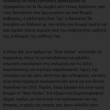
δάσκαλος να κάνει εκπτώσεις προκειμένου να
εξασφαλίσει ότι δε θα συμβεί κάτι τέτοιο; Κρίνοντας από
τους δασκάλους που έχω γνωρίσει και που θεωρώ
σοβαρούς, η απάντηση είναι “όχι”: ο δάσκαλος θα
συνεχίσει να διδάσκει με τον τρόπο που θεωρεί σωστό και
που σχεδόν πάντα περνάει από την επιβολή στον μαθητή
της ανάληψης της ευθύνης του.
Ο Ράιαν Νιλ, στο άρθρο του “New Yorker” κατάλαβε τα
παραπάνω, όπως τα καταλαβαίνουν και χιλιάδες
επιμελείς ασκούμενοι στις πολεμικές και τις άλλες
παραδοσιακές και λιγότερο παραδοσιακές τέχνες της
Ιαπωνίας και όχι μόνο. Αυτό που έχει ενδιαφέρον, ωστόσο,
είναι πόσο περίεργα ακούγονται όλα αυτά για ένα δυτικό
περιοδικό του 2023. Παρότι, όπως έγραψα και στην αρχή,
θεωρώ το “New Yorker” ένα εξαιρετικό δημοσιογραφικό
όχημα, κυρίως με την έννοια του σχολιασμού και της
άποψης, οι αρχές της εποχής μας έχουν αλλάξει τόσο