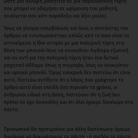
ώστε μια σκληρή μαθητεία σε μια παραδοσιακή τέχνη
που μπορεί να οδηγήσει σε ωρίμανση του μαθητή,
ακούγεται σαν κάτι παράδοξο και άξιο μνείας.
Ίσως να γίνομαι υπερβολικός και ίσως ο συντάκτης του
άρθρου να εντυπωσιάστηκε απλώς από το ποιο είναι το
αντικείμενο: η ίδια ιστορία με μια πολεμική τέχνη στη
θέση των μπονσάι ίσως να ακουγόταν λιγότερο εξωτική
και αν αντί για την πολεμική τέχνη ήταν ένα δυτικό
μαχητικό άθλημα όπως η πυγμαχία, ίσως να ακουγόταν
και οριακά μπανάλ. Όμως ειλικρινά δεν πιστεύω ότι είναι
αυτό. Πιστεύω αντίθετα ότι ο λόγος που γράφτηκε το
άρθρο αυτό είναι επειδή όσο περνούν τα χρόνια, οι
άνθρωποι ειδικά στη Δύση, πιστεύουν ότι η ζωή δεν
πρέπει να έχει δυσκολίες και ότι όλοι έχουμε δικαίωμα στα
πάντα.
Προσωπικά θα προτιμούσα μια άλλη διατύπωση: έχουμε
δικαίωμα να δοκιμάσουμε τα πάντα –ή σχεδόν τα πάντα.