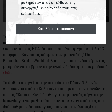
μαθημάτων στον υπεύθυνο της
συνεργαζόμενης σχολής που σας
ενδιαφέρει.
Κατεβάστε το κουπόνι
Τον προηγούμενο Νοέμβριο, το περιοδικό “New Yorker”,
κατά τη γνώμη μου ένα από τα καλύτερα περιοδικά που
εκδίδονται στις ΗΠΑ, δημοσίευσε ένα άρθρο με τίτλο “Ο
όμορφος, βάναυσος κόσμος των μπονσάι” (“The
Beautiful, Brutal World of Bonsai”) –όσοι ενδιαφέρονται,
μπορούν να το βρουν στην ονλάιν έκδοση του περιοδικού
εδώ
.
Το άρθρο αφηγείται την ιστορία του Ράιαν Νιλ, ενός
Αμερικανού από το Κολοράντο που μέσω των ταινιών της
σειράς “Καράτε Κιντ” έμαθε για τα μπονσάι, πήγε στην
Ιαπωνία για να μαθητεύσει κοντά σε έναν από τους πιο
ιδιόρρυθμους δημιουργούς μπονσάι, τον Μασαχίκο