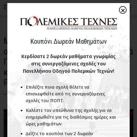
×
Με απόλυτη επιτυχία
Κουπόνι Δωρεάν Μαθημάτων
ολοκληρώθηκε το διεθνές τουρνουά
Κερδίσατε 2 δωρεάν μαθήματα γνωριμίας
Πάλης μικρών ηλικιακών
στις συνεργαζόμενες σχολές του
κατηγοριών που διεξήχθη στο
Πανελλήνιου Οδηγού Πολεμικών Τεχνών!
Ρέθυμνο
Επιλέξτε ποια σχολή θέλετε να
επισκεφθείτε από τις συνεργαζόμενες
σχολές του ΠΟΠΤ.
Καλέστε τον υπεύθυνο της σχολής για να
ενημερωθείτε για τις διαθέσιμες ημέρες και
ώρες μαθημάτων.
Δείξτε το κουπόνι των 2 δωρεάν