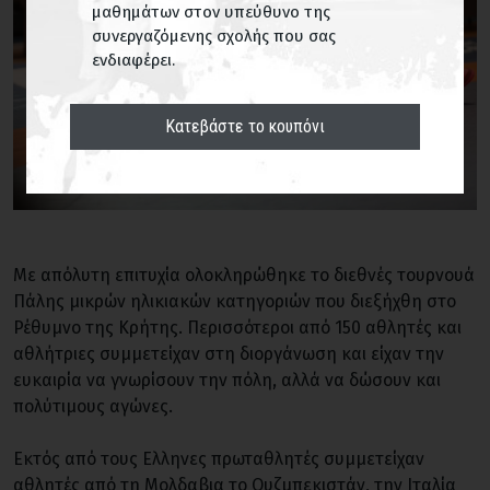
μαθημάτων στον υπεύθυνο της
συνεργαζόμενης σχολής που σας
ενδιαφέρει.
Κατεβάστε το κουπόνι
Με απόλυτη επιτυχία ολοκληρώθηκε το διεθνές τουρνουά
Πάλης μικρών ηλικιακών κατηγοριών που διεξήχθη στο
Ρέθυμνο της Κρήτης. Περισσότεροι από 150 αθλητές και
αθλήτριες συμμετείχαν στη διοργάνωση και είχαν την
ευκαιρία να γνωρίσουν την πόλη, αλλά να δώσουν και
πολύτιμους αγώνες.
Εκτός από τους Ελληνες πρωταθλητές συμμετείχαν
αθλητές από τη Μολδαβια το Ουζμπεκιστάν, την Ιταλία