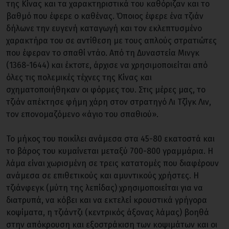
της Κίνας και τα χαρακτηριστικά του καθόριζαν και το
βαθμό που έφερε ο καθένας. Όποιος έφερε ένα τζιάν
δήλωνε την ευγενή καταγωγή και τον εκλεπτυσμένο
χαρακτήρα του σε αντίθεση με τους απλούς στρατιώτες
που έφεραν το σπαθί ντάο. Από τη Δυναστεία Μινγκ
(1368-1644) και έκτοτε, άρχισε να χρησιμοποιείται από
όλες τις πολεμικές τέχνες της Κίνας και
σχηματοποιήθηκαν οι φόρμες του. Στις μέρες μας, το
τζιάν απέκτησε φήμη χάρη στον στρατηγό Λι Τζίγκ Λιν,
τον επονομαζόμενο «άγιο του σπαθιού».
Το μήκος του ποικίλει ανάμεσα στα 45-80 εκατοστά και
το βάρος του κυμαίνεται μεταξύ 700-800 γραμμάρια. Η
λάμα είναι χωρισμένη σε τρεις κατατομές που διαφέρουν
ανάμεσα σε επιθετικούς και αμυντικούς χρήστες. Η
τζιάνφεγκ (μύτη της λεπίδας) χρησιμοποιείται για να
διατρυπά, να κόβει και να εκτελεί κρουστικά γρήγορα
κοψίματα, η τζιάντζι (κεντρικός άξονας λάμας) βοηθά
στην απόκρουση και εξοστράκιση των κοψιμάτων και οι