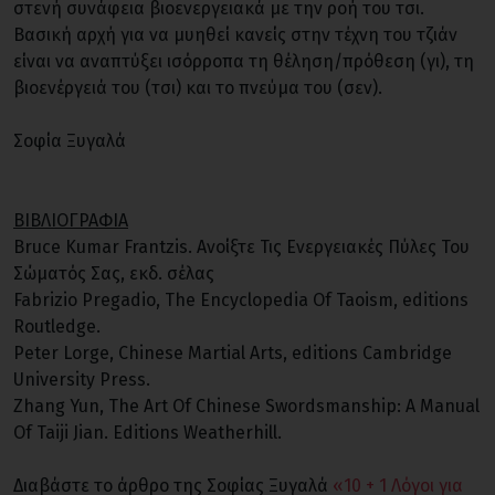
στενή συνάφεια βιοενεργειακά με την ροή του τσι.
Βασική αρχή για να μυηθεί κανείς στην τέχνη του τζιάν
είναι να αναπτύξει ισόρροπα τη θέληση/πρόθεση (γι), τη
βιοενέργειά του (τσι) και το πνεύμα του (σεν).
Σοφία Ξυγαλά
ΒΙΒΛΙΟΓΡΑΦΙΑ
Bruce Kumar Frantzis. Ανοίξτε Τις Ενεργειακές Πύλες Του
Σώματός Σας, εκδ. σέλας
Fabrizio Pregadio, The Encyclopedia Of Taoism, editions
Routledge.
Peter Lorge, Chinese Martial Arts, editions Cambridge
University Press.
Zhang Yun, The Art Of Chinese Swordsmanship: A Manual
Of Taiji Jian. Editions Weatherhill.
Διαβάστε το άρθρο της Σοφίας Ξυγαλά
«10 + 1 Λόγοι για