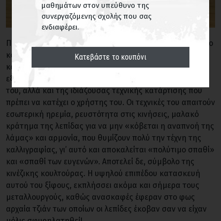
μαθημάτων στον υπεύθυνο της
συνεργαζόμενης σχολής που σας
ενδιαφέρει.
Παρότι οι πολεμικές τέχνες της Κίνας, περιλαμβάνουν στο
κουνγκ φου τους πολλές τεχνικές με διαφορετικής
Κατεβάστε το κουπόνι
κατασκευής σπαθιά, το ιερό ξίφος τζιάν κατέχει μια
εξέχουσα θέση, τόσο λόγω της περίτεχνης κατασκευής
του, αλλά και της ιδιάζουσας τεχνικής κατάρτισης που
πρέπει να κατέχει ο χρήστης του. Οι τεχνικές του απαιτούν
εσωτερική ηρεμία, ρευστότητα στις κινήσεις, μαλακό
κράτημα της λεπίδας για να μην «κόβεται η αναπνοή της
λάμας» και αρμονία, που θυμίζουν πολύ την τέχνη της
καλλιγραφίας, γι’ αυτό και αποκαλείται «πολύτιμο σπαθί»
και «σπαθί των ευγενών». Αποτελεί δε, σύμβολο της
κινέζικης κουλτούρας. Η υψηλού επιπέδου κατασκευή
αυτού του ξίφους, εκπλήσσει ακόμα και σήμερα τους
μεταλλουργούς, καθώς ανασκαφές έφεραν στο φως
αρχαία τζιάν των οποίων οι λεπίδες έκοβαν σαν να είχαν
μόλις σφυρηλατηθεί!