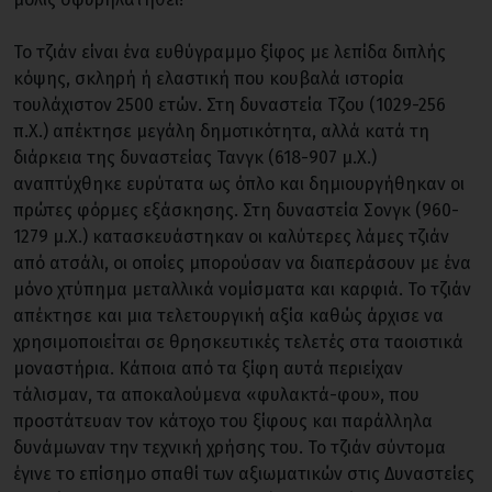
Το τζιάν είναι ένα ευθύγραμμο ξίφος με λεπίδα διπλής
κόψης, σκληρή ή ελαστική που κουβαλά ιστορία
τουλάχιστον 2500 ετών. Στη δυναστεία Τζου (1029-256
π.Χ.) απέκτησε μεγάλη δημοτικότητα, αλλά κατά τη
διάρκεια της δυναστείας Τανγκ (618-907 μ.Χ.)
αναπτύχθηκε ευρύτατα ως όπλο και δημιουργήθηκαν οι
πρώτες φόρμες εξάσκησης. Στη δυναστεία Σονγκ (960-
1279 μ.Χ.) κατασκευάστηκαν οι καλύτερες λάμες τζιάν
από ατσάλι, οι οποίες μπορούσαν να διαπεράσουν με ένα
μόνο χτύπημα μεταλλικά νομίσματα και καρφιά. Το τζιάν
απέκτησε και μια τελετουργική αξία καθώς άρχισε να
χρησιμοποιείται σε θρησκευτικές τελετές στα ταοιστικά
μοναστήρια. Κάποια από τα ξίφη αυτά περιείχαν
τάλισμαν, τα αποκαλούμενα «φυλακτά-φου», που
προστάτευαν τον κάτοχο του ξίφους και παράλληλα
δυνάμωναν την τεχνική χρήσης του. Το τζιάν σύντομα
έγινε το επίσημο σπαθί των αξιωματικών στις Δυναστείες