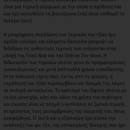
είναι μια τεχνική σύμφωνα με την οποία η πρόθεση του
νου (γι) κατευθύνει τη βιοενέργεια (τσι) όπου επιθυμεί το
πνεύμα (σεν).
Η μακρόχρονη παράδοση των τεχνικών του τζιάν έχει
σχεδόν εκλείψει και ελάχιστοι δάσκαλοι μπορούν να
διδάξουν τις αυθεντικές τεχνικές που ανάγονται στην
εποχή της Γιουέ Νου και του Τσάνγκ Σαν Φεγκ. Η
διδασκαλία των τεχνικών γίνεται μόνο σε προχωρημένους
ενασκούμενους και μετά από πολλά χρόνια εκπαίδευσης
στην πολεμική τέχνη τους. Εκτός από τις φόρμες, η
εκμάθηση του τζιάν περιλαμβάνει και δοκιμές της λάμας
σε σκληρά αντικείμενα. Το κράτημα του ξίφους γίνεται με
το ένα μόνο χέρι, κάτι που κάνει τη χρήση του περίτεχνη
και σκοπός είναι να πληγεί ο αντίπαλος σε ζωτικά σημεία,
στοχεύοντας τους μεσημβρινούς του σώματός του, όπως
αναφέρθηκε. Γι’ αυτό και η εξάσκηση έχει σκοπό την
ανάπτυξη του φα τζιν, της εστιασμένης δύναμης που έχει