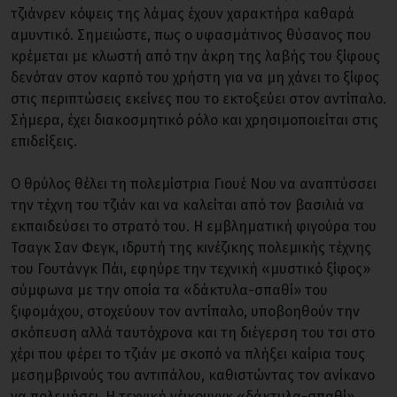
τζιάνρεν κόψεις της λάμας έχουν χαρακτήρα καθαρά
αμυντικό. Σημειώστε, πως ο υφασμάτινος θύσανος που
κρέμεται με κλωστή από την άκρη της λαβής του ξίφους
δενόταν στον καρπό του χρήστη για να μη χάνει το ξίφος
στις περιπτώσεις εκείνες που το εκτοξεύει στον αντίπαλο.
Σήμερα, έχει διακοσμητικό ρόλο και χρησιμοποιείται στις
επιδείξεις.
Ο θρύλος θέλει τη πολεμίστρια Γιουέ Νου να αναπτύσσει
την τέχνη του τζιάν και να καλείται από τον βασιλιά να
εκπαιδεύσει το στρατό του. Η εμβληματική φιγούρα του
Τσαγκ Σαν Φεγκ, ιδρυτή της κινέζικης πολεμικής τέχνης
του Γουτάνγκ Πάι, εφηύρε την τεχνική «μυστικό ξίφος»
σύμφωνα με την οποία τα «δάκτυλα-σπαθί» του
ξιφομάχου, στοχεύουν τον αντίπαλο, υποβοηθούν την
σκόπευση αλλά ταυτόχρονα και τη διέγερση του τσι στο
χέρι που φέρει το τζιάν με σκοπό να πλήξει καίρια τους
μεσημβρινούς του αντιπάλου, καθιστώντας τον ανίκανο
να πολεμήσει. Η τεχνική νέικουνγκ «δάκτυλα-σπαθί»