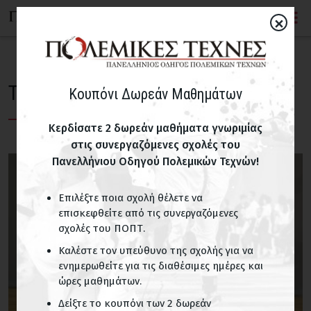
×
ΤΟ ΚΙΝΕΖΙΚΟ ΞΙΦΟΣ TZIAN
Κουπόνι Δωρεάν Μαθημάτων
Κερδίσατε 2 δωρεάν μαθήματα γνωριμίας
στις συνεργαζόμενες σχολές του
Πανελλήνιου Οδηγού Πολεμικών Τεχνών!
Επιλέξτε ποια σχολή θέλετε να
επισκεφθείτε από τις συνεργαζόμενες
σχολές του ΠΟΠΤ.
Καλέστε τον υπεύθυνο της σχολής για να
ενημερωθείτε για τις διαθέσιμες ημέρες και
ώρες μαθημάτων.
Δείξτε το κουπόνι των 2 δωρεάν