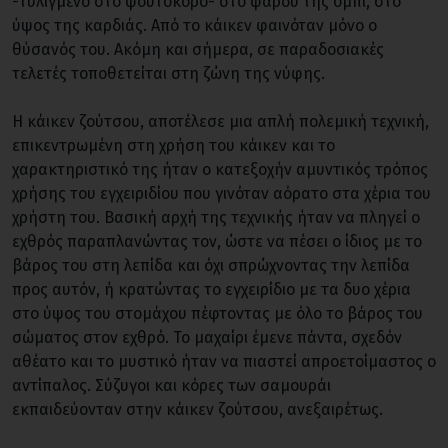
-τυλιγμένο στο φουτόκορο- στο φαρδύ της όμπι, στο
ύψος της καρδιάς. Από το κάικεν φαινόταν μόνο ο
θύσανός του. Ακόμη και σήμερα, σε παραδοσιακές
τελετές τοποθετείται στη ζώνη της νύφης.
Η κάικεν ζούτσου, αποτέλεσε μια απλή πολεμική τεχνική,
επικεντρωμένη στη χρήση του κάικεν και το
χαρακτηριστικό της ήταν ο κατεξοχήν αμυντικός τρόπος
χρήσης του εγχειριδίου που γινόταν αόρατο στα χέρια του
χρήστη του. Βασική αρχή της τεχνικής ήταν να πληγεί ο
εχθρός παραπλανώντας τον, ώστε να πέσει ο ίδιος με το
βάρος του στη λεπίδα και όχι σπρώχνοντας την λεπίδα
προς αυτόν, ή κρατώντας το εγχειρίδιο με τα δυο χέρια
στο ύψος του στομάχου πέφτοντας με όλο το βάρος του
σώματος στον εχθρό. Το μαχαίρι έμενε πάντα, σχεδόν
αθέατο και το μυστικό ήταν να πιαστεί απροετοίμαστος ο
αντίπαλος. Σύζυγοι και κόρες των σαμουράι
εκπαιδεύονταν στην κάικεν ζούτσου, ανεξαιρέτως.