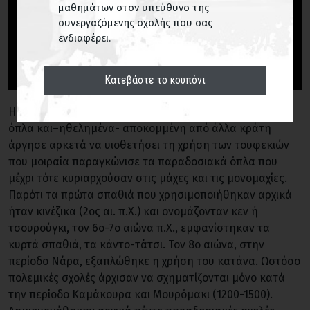
μαθημάτων στον υπεύθυνο της
συνεργαζόμενης σχολής που σας
ενδιαφέρει.
Κατεβάστε το κουπόνι
H Ιαπωνία υπήρξε μια χώρα με μεγάλη παράδοση στα
όπλα και–ηθελημένα- αποκομμένη από άλλα κράτη
άργησε αρκετά να υιοθετήσει τη χρήση των τουφεκιών
που μοιραία παραγκώνισε τα παραδοσιακά όπλα που
μέχρι τότε κυριαρχούσαν στις μάχες και τις μονομαχίες.
Παρότι τα πρώτα σπαθιά που χρησιμοποιήθηκαν αρχικά
ήταν κινέζικα (2ος αι. π.Χ.) και ονομάζονταν κεν ή
τσουρούγκι, τον 6ο-7ο αιώνα π.Χ., εμφανίστηκαν τα
κυρτά σπαθιά, τα κάντο-τάτσι. Τον 8ο αιώνα, στην
περίοδο Νάρα, εξαπλώθηκε η χρήση του κατάνα. Ωστόσο
πολεμικές σχολές άρχισαν να σχηματίζονται μόνο κατά
την περίοδο Καμάκουρα και Μουρόμακι (1200-1500).