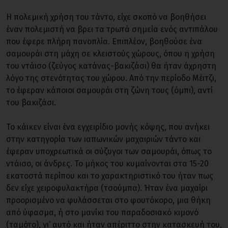
Η πολεμική χρήση του τάντο, είχε σκοπό να βοηθήσει
έναν πολεμιστή να βρει τα τρωτά σημεία ενός αντιπάλου
που έφερε πλήρη πανοπλία. Επιπλέον, βοηθούσε ένα
σαμουράι στη μάχη σε κλειστούς χώρους, όπου η χρήση
του ντάισο (ζεύγος κατάνας-βακιζάσι) θα ήταν άχρηστη
λόγο της στενότητας του χώρου. Από την περίοδο Μέιτζι,
το έφεραν κάποιοι σαμουράι στη ζώνη τους (όμπι), αντί
του βακιζάσι.
Το κάικεν είναι ένα εγχειρίδιο μονής κόψης, που ανήκει
στην κατηγορία των ιαπωνικών μαχαιριών τάντο και
έφεραν υποχρεωτικά οι σύζυγοι των σαμουράι, όπως το
ντάισο, οι άνδρες. Το μήκος του κυμαίνονται στα 15-20
εκατοστά περίπου και το χαρακτηριστικό του ήταν πως
δεν είχε χειροφυλακτήρα (τσούμπα). Ήταν ένα μαχαίρι
προορισμένο να φυλάσσεται στο φουτόκορο, μια θήκη
από ύφασμα, ή στο μανίκι του παραδοσιακό κιμονό
(ταμότο), γι’ αυτό και ήταν απέριττο στην κατασκευή του,