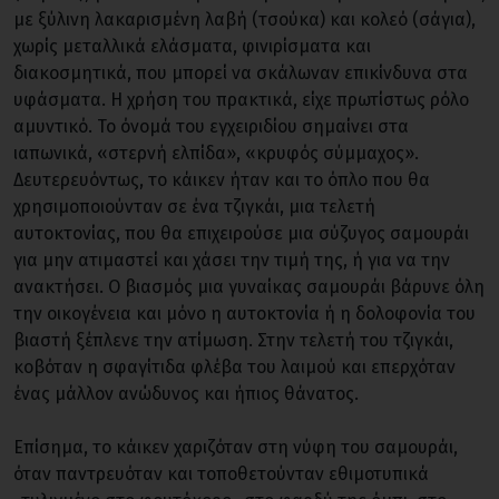
με ξύλινη λακαρισμένη λαβή (τσούκα) και κολεό (σάγια),
χωρίς μεταλλικά ελάσματα, φινιρίσματα και
διακοσμητικά, που μπορεί να σκάλωναν επικίνδυνα στα
υφάσματα. Η χρήση του πρακτικά, είχε πρωτίστως ρόλο
αμυντικό. Το όνομά του εγχειριδίου σημαίνει στα
ιαπωνικά, «στερνή ελπίδα», «κρυφός σύμμαχος».
Δευτερευόντως, το κάικεν ήταν και το όπλο που θα
χρησιμοποιούνταν σε ένα τζιγκάι, μια τελετή
αυτοκτονίας, που θα επιχειρούσε μια σύζυγος σαμουράι
για μην ατιμαστεί και χάσει την τιμή της, ή για να την
ανακτήσει. Ο βιασμός μια γυναίκας σαμουράι βάρυνε όλη
την οικογένεια και μόνο η αυτοκτονία ή η δολοφονία του
βιαστή ξέπλενε την ατίμωση. Στην τελετή του τζιγκάι,
κοβόταν η σφαγίτιδα φλέβα του λαιμού και επερχόταν
ένας μάλλον ανώδυνος και ήπιος θάνατος.
Επίσημα, το κάικεν χαριζόταν στη νύφη του σαμουράι,
όταν παντρευόταν και τοποθετούνταν εθιμοτυπικά