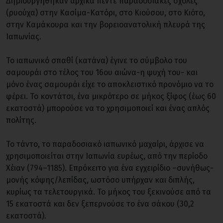
Δημιουργήθηκαν αρχικά πέντε παραδοσιακές σχολές
(ρυούχα) στην Κασίμα-Κατόρι, στο Κιούσου, στο Κιότο,
στην Καμάκουρα και την βορειοανατολική πλευρά της
Ιαπωνίας.
Το ιαπωνικό σπαθί (κατάνα) έγινε το σύμβολο του
σαμουράι στο τέλος του 16ου αιώνα-η ψυχή του- και
μόνο ένας σαμουράι είχε το αποκλειστικό προνόμιο να το
φέρει. Το κοντάτσι, ένα μικρότερο σε μήκος ξίφος (έως 60
εκατοστά) μπορούσε να το χρησιμοποιεί και ένας απλός
πολίτης.
Το τάντο, το παραδοσιακό ιαπωνικό μαχαίρι, άρχισε να
χρησιμοποιείται στην Ιαπωνία ευρέως, από την περίοδο
Χέιαν (794–1185). Επρόκειτο για ένα εγχειρίδιο –συνήθως-
μονής κόψης/λεπίδας, ωστόσο υπήρχαν και διπλής,
κυρίως τα τελετουργικά. Το μήκος του ξεκινούσε από τα
15 εκατοστά και δεν ξεπερνούσε το ένα σάκου (30,2
εκατοστά).