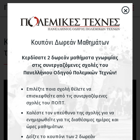
×
Κάικεν, το μαχαίρι των γυναικών
Κουπόνι Δωρεάν Μαθημάτων
της Ιαπωνίας
Κερδίσατε 2 δωρεάν μαθήματα γνωριμίας
στις συνεργαζόμενες σχολές του
Πανελλήνιου Οδηγού Πολεμικών Τεχνών!
Επιλέξτε ποια σχολή θέλετε να
επισκεφθείτε από τις συνεργαζόμενες
σχολές του ΠΟΠΤ.
Καλέστε τον υπεύθυνο της σχολής για να
ενημερωθείτε για τις διαθέσιμες ημέρες και
ώρες μαθημάτων.
Δείξτε το κουπόνι των 2 δωρεάν