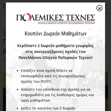
×
Ξεκινάει το πρόγραμμα Ται Τσι στο
Κουπόνι Δωρεάν Μαθημάτων
Πάρκο. Που διεξάγονται τα
Κερδίσατε 2 δωρεάν μαθήματα γνωριμίας
μαθήματα
στις συνεργαζόμενες σχολές του
Πανελλήνιου Οδηγού Πολεμικών Τεχνών!
Επιλέξτε ποια σχολή θέλετε να
επισκεφθείτε από τις συνεργαζόμενες
σχολές του ΠΟΠΤ.
Καλέστε τον υπεύθυνο της σχολής για να
ενημερωθείτε για τις διαθέσιμες ημέρες και
ώρες μαθημάτων.
Δείξτε το κουπόνι των 2 δωρεάν